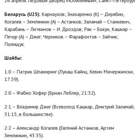
26 апреля. Ледовый дворец «Юбилейный», Санкт-Петербург
Беларусь (
U25):
Карнаухов; Знахаренко (К) – Дерябин,
Когалев – Землянкин (А) – Астанков; Заламай – Станкевич,
Карабань – Литвинов – И. Дроздов; Рак – Бокун, Кашкар –
Печур (А) – Джиг; Черников – Фарафонтов – Зайчик;
Полищук.
Шайбы:
1:0 – Патрик Шпаннринг (Лукаш Кайнц, Кевин Мачержински,
17:59).
2:0 – Фабио Хофер (Бриан Леблер, 21:32).
2:1 – Владимир Джиг (Всеволод Кашкар, Дмитрий Заламай,
31:15, в большинстве).
2:2 – Александр Когалев (Евгений Астанков, Артем
Землянкин, 43:35).