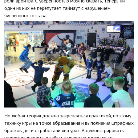
роли арбитра. С уверенностью можно сказать, теперь ни
один из них не перепутает таймаут с нарушением
численного состава.
Но любая теория должна закрепляться практикой, поэтому
технику игры на точке вбрасывания и выполнения штрафных
бросков дети отработали «на ура». А демонстрировать
умопомрачительные сэйвы выпало на долю наших