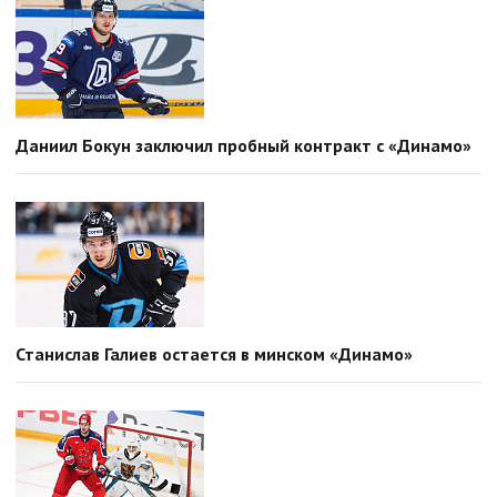
Даниил Бокун заключил пробный контракт с «Динамо»
Станислав Галиев остается в минском «Динамо»