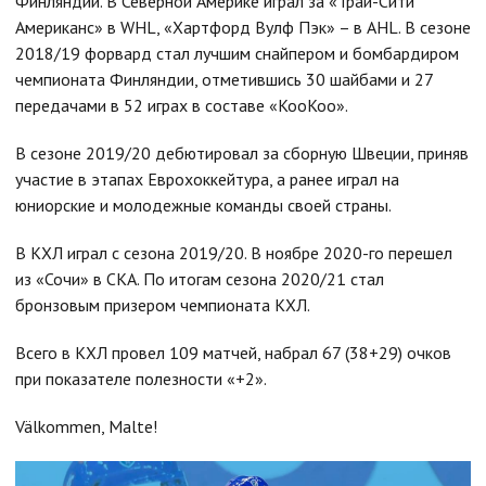
Финляндии. В Северной Америке играл за «Трай-Сити
Американс» в WHL, «Хартфорд Вулф Пэк» – в AHL. В сезоне
2018/19 форвард стал лучшим снайпером и бомбардиром
чемпионата Финляндии, отметившись 30 шайбами и 27
передачами в 52 играх в составе «КооКоо».
В сезоне 2019/20 дебютировал за сборную Швеции, приняв
участие в этапах Еврохоккейтура, а ранее играл на
юниорские и молодежные команды своей страны.
В КХЛ играл с сезона 2019/20. В ноябре 2020-го перешел
из «Сочи» в СКА. По итогам сезона 2020/21 стал
бронзовым призером чемпионата КХЛ.
Всего в КХЛ провел 109 матчей, набрал 67 (38+29) очков
при показателе полезности «+2».
Välkommen, Malte!