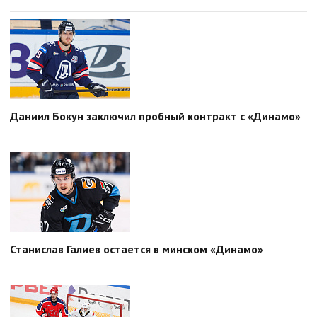
Даниил Бокун заключил пробный контракт с «Динамо»
Станислав Галиев остается в минском «Динамо»