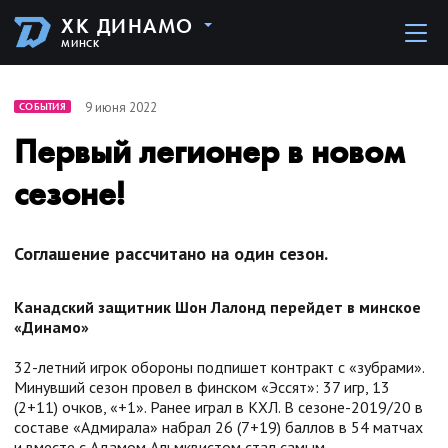
ХК ДИНАМО
МИНСК
9 июня 2022
СОБЫТИЯ
Первый легионер в новом
сезоне!
Соглашение рассчитано на один сезон.
Канадский защитник Шон Лалонд перейдет в минское
«Динамо»
32-летний игрок обороны подпишет контракт с «зубрами».
Минувший сезон провел в финском «Эссят»: 37 игр, 13
(2+11) очков, «+1». Ранее играл в КХЛ. В сезоне-2019/20 в
составе «Адмирала» набрал 26 (7+19) баллов в 54 матчах
и вместе с Адамом Альмквистом стал самым