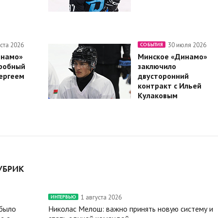
уста 2026
30 июля 2026
СОБЫТИЯ
инамо»
Минское «Динамо»
робный
заключило
Сергеем
двусторонний
контракт с Ильей
Кулаковым
УБРИК
1 августа 2026
ИНТЕРВЬЮ
 было
Николас Мелош: важно принять новую систему и