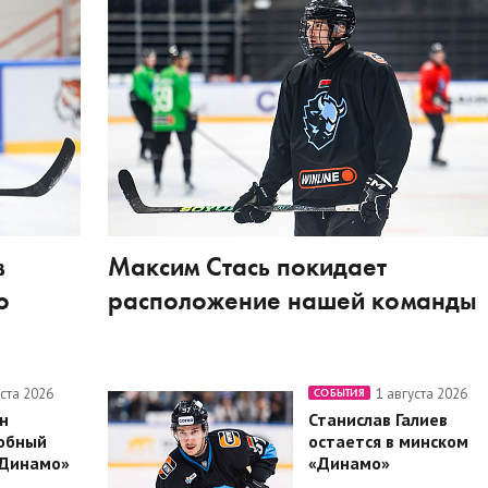
в
Максим Стась покидает
о
расположение нашей команды
уста 2026
1 августа 2026
СОБЫТИЯ
н
Станислав Галиев
обный
остается в минском
«Динамо»
«Динамо»