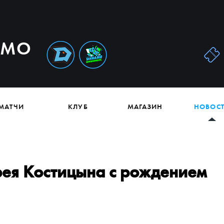
АМО
МАТЧИ
КЛУБ
МАГАЗИН
НОВОС
ея Костицына с рождением