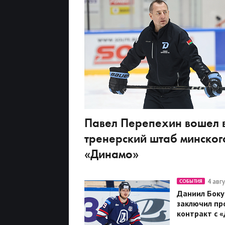
Павел Перепехин вошел 
тренерский штаб минског
«Динамо»
4 авг
СОБЫТИЯ
Даниил Боку
заключил пр
контракт с 