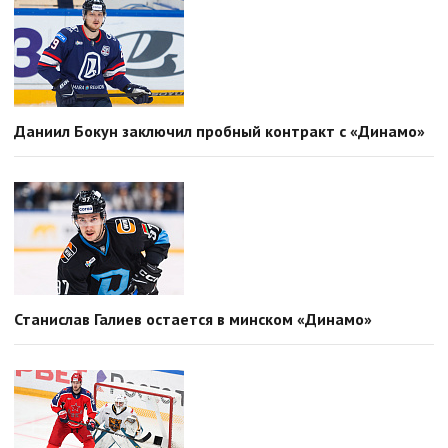
Даниил Бокун заключил пробный контракт с «Динамо»
Станислав Галиев остается в минском «Динамо»