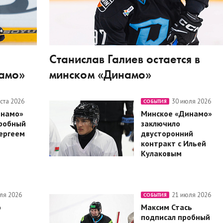
Станислав Галиев остается в
намо»
минском «Динамо»
уста 2026
30 июля 2026
СОБЫТИЯ
инамо»
Минское «Динамо»
робный
заключило
Сергеем
двусторонний
контракт с Ильей
Кулаковым
ля 2026
21 июля 2026
СОБЫТИЯ
о
Максим Стась
подписал пробный