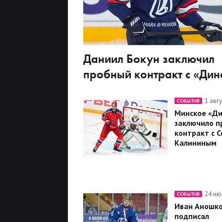
Даниил Бокун заключил
пробный контракт с «Ди
1 авг
СОБЫТИЯ
Минское «Д
заключило п
контракт с 
Калининым
24 ию
СОБЫТИЯ
Иван Аношк
подписал