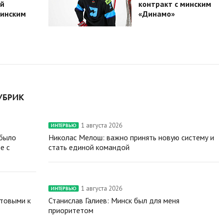
й
контракт с минским
минским
«Динамо»
УБРИК
1 августа 2026
ИНТЕРВЬЮ
 было
Николас Мелош: важно принять новую систему и
е с
стать единой командой
1 августа 2026
ИНТЕРВЬЮ
отовыми к
Станислав Галиев: Минск был для меня
приоритетом