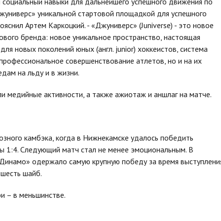
 социальный навыки для дальнейшего успешного движения по
жуниверс» уникальной стартовой площадкой для успешного
пояснил Артем Каркоцкий. - «Джуниверс» (Juniverse) - это новое
нового бренда: новое уникальное пространство, настоящая
 для новых поколений юных (англ. junior) хоккеистов, система
 профессиональное совершенствование атлетов, но и на их
дам на льду и в жизни.
 медийные активности, а также ажиотаж и аншлаг на матче.
озного камбэка, когда в Нижнекамске удалось победить
гры 1:4. Следующий матч стал не менее эмоциональным. В
 «Динамо» одержало самую крупную победу за время выступлени
 шесть шайб.
ри – в меньшинстве.