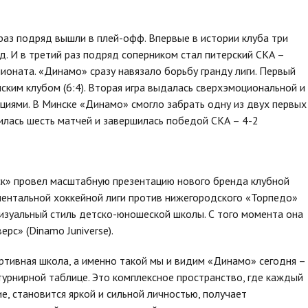
раз подряд вышли в плей-офф. Впервые в истории клуба три
д. И в третий раз подряд соперником стал питерский СКА –
пионата. «Динамо» сразу навязало борьбу гранду лиги. Первый
нским клубом (6:4). Вторая игра выдалась сверхэмоциональной и
циями. В Минске «Динамо» смогло забрать одну из двух первых
лилась шесть матчей и завершилась победой СКА – 4-2
к» провел масштабную презентацию нового бренда клубной
нентальной хоккейной лиги против нижегородского «Торпедо»
визуальный стиль детско-юношеской школы. С того момента она
рс» (Dinamo Juniverse).
ртивная школа, а именно такой мы и видим «Динамо» сегодня –
 турнирной таблице. Это комплексное пространство, где каждый
е, становится яркой и сильной личностью, получает