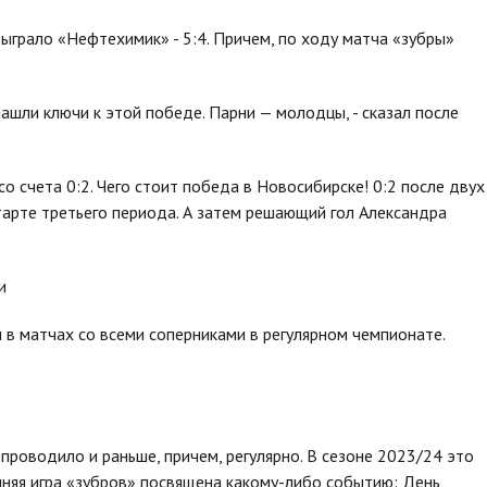
ыграло «Нефтехимик» - 5:4. Причем, по ходу матча «зубры»
нашли ключи к этой победе. Парни — молодцы, - сказал после
о счета 0:2. Чего стоит победа в Новосибирске! 0:2 после двух
тарте третьего периода. А затем решающий гол Александра
и
 в матчах со всеми соперниками в регулярном чемпионате.
роводило и раньше, причем, регулярно. В сезоне 2023/24 это
няя игра «зубров» посвящена какому-либо событию: День