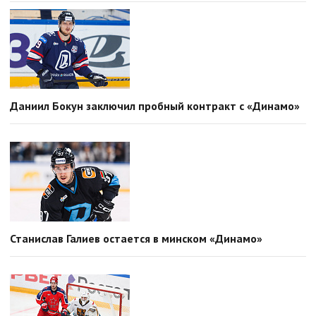
Даниил Бокун заключил пробный контракт с «Динамо»
Станислав Галиев остается в минском «Динамо»