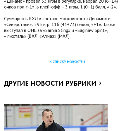
«Динамо» провел 53 игры в регулярке, набрал 20 (6+14)
очков при «-1», в плей-офф – 3 игры, 1 (0+1) балл, «-2».
Суммарно в КХЛ в составе московского «Динамо» и
«Северстали»: 295 игр, 116 (43+73) очков, «+1». Также
выступал в OHL за «Sarnia Sting» и «Saginaw Spirit»,
«Ижсталь» (ВХЛ, «Алмаз» (МХЛ).
К СПИСКУ НОВОСТЕЙ
ДРУГИЕ НОВОСТИ РУБРИКИ