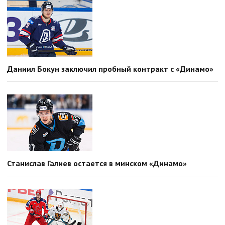
Даниил Бокун заключил пробный контракт с «Динамо»
Станислав Галиев остается в минском «Динамо»