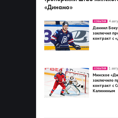
«Динамо»
4 авг
СОБЫТИЯ
Даниил Боку
заключил пр
контракт с 
1 авг
СОБЫТИЯ
Минское «Д
заключило п
контракт с 
Калининым