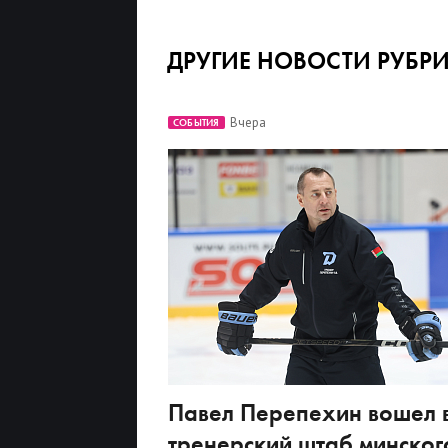
ДРУГИЕ НОВОСТИ РУБР
Вчера
СОБЫТИЯ
Павел Перепехин вошел 
тренерский штаб минског