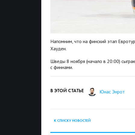
Напомним, что на финский этап Евроту
Хауден.
Шведы 8 ноября (начало в 20:00) сыграют
с финнами.
В ЭТОЙ СТАТЬЕ
Юнас Энрот
К СПИСКУ НОВОСТЕЙ