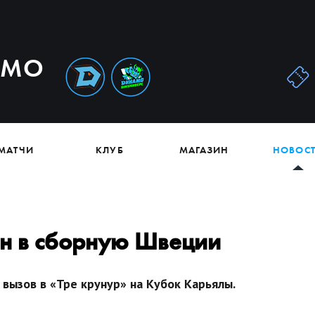
АМО
МАТЧИ
КЛУБ
МАГАЗИН
НОВОС
н в сборную Швеции
вызов в «Тре крунур» на Кубок Карьялы.