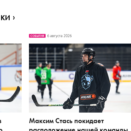
ИКИ
6 августа 2026
СОБЫТИЯ
в
Максим Стась покидает
о
расположение нашей команды