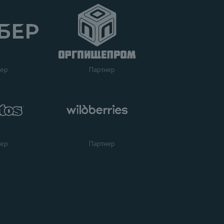
нер
Партнер
нер
Партнер