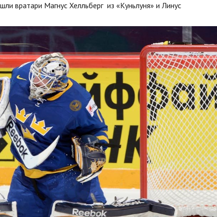
ли вратари Магнус Хелльберг из «Куньлуня» и Линус