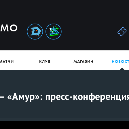
АМО
МАТЧИ
КЛУБ
МАГАЗИН
НОВОС
— «Амур»: пресс-конференци