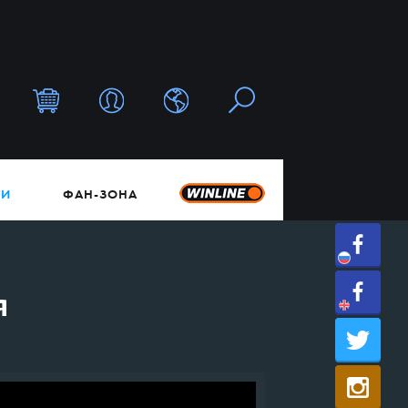
ТИ
ФАН-ЗОНА
я