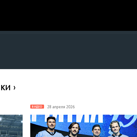
ИКИ
28 апреля 2026
ВИДЕО