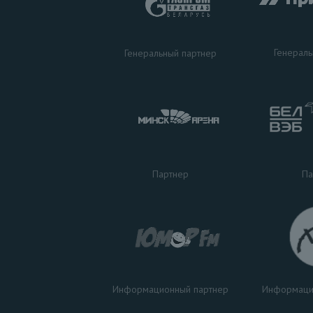
Генераль
Генеральный партнер
Па
Партнер
Информаци
Информационный партнер