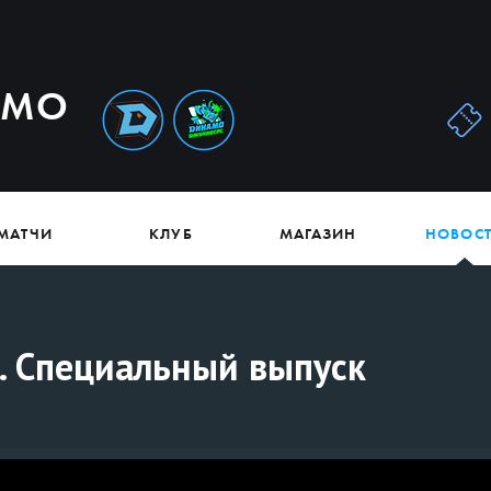
АМО
МАТЧИ
КЛУБ
МАГАЗИН
НОВОС
. Специальный выпуск