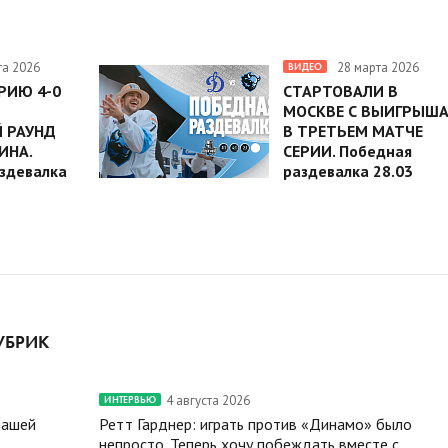
та 2026
28 марта 2026
ВИДЕО
РИЮ 4-0
СТАРТОВАЛИ В
МОСКВЕ С ВЫИГРЫШ
 РАУНД
В ТРЕТЬЕМ МАТЧЕ
ИНА.
СЕРИИ. Победная
здевалка
раздевалка 28.03
УБРИК
4 августа 2026
ИНТЕРВЬЮ
нашей
Ретт Гарднер: играть против «Динамо» было
непросто. Теперь хочу побеждать вместе с