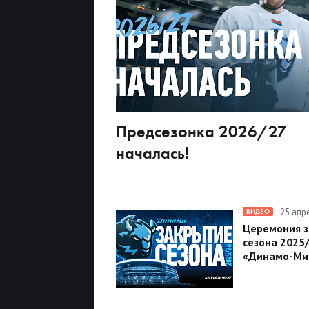
Предсезонка 2026/27
началась!
25 апр
ВИДЕО
Церемония 
сезона 2025
«Динамо-Ми