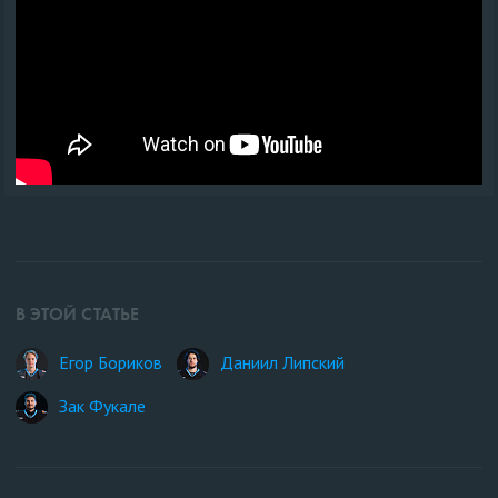
В ЭТОЙ СТАТЬЕ
Егор Бориков
Даниил Липский
Зак Фукале