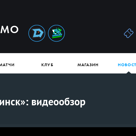
АМО
МАТЧИ
КЛУБ
МАГАЗИН
НОВОС
инск»: видеообзор