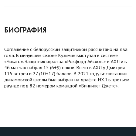
БИОГРАФИЯ
Соглашение с белорусским защитником рассчитано на два
года. В минувшем сезоне Кузьмин выступал в системе
«Чикаго». Защитник играл за «Рокфорд Айсхогс» в АХЛ и в
46 матчах набрал 15 (6+9) очков. Всего в АХЛ у Дмитрия
115 встреч и 27 (10+17) баллов. В 2021 году воспитанник
динамовской школы был выбран на драфте НХЛ в третьем
раунде под 82 номером командой «Виннипег Джетс».