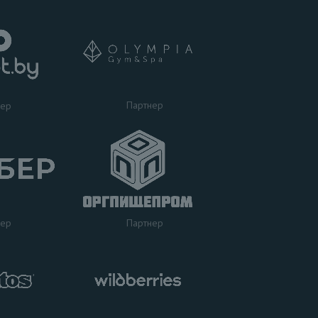
Партнер
нер
нер
Партнер