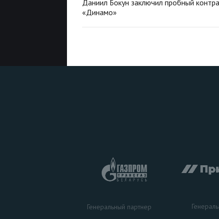
Даниил Бокун заключил пробный контра
«Динамо»
Генераль
Генеральный партнер