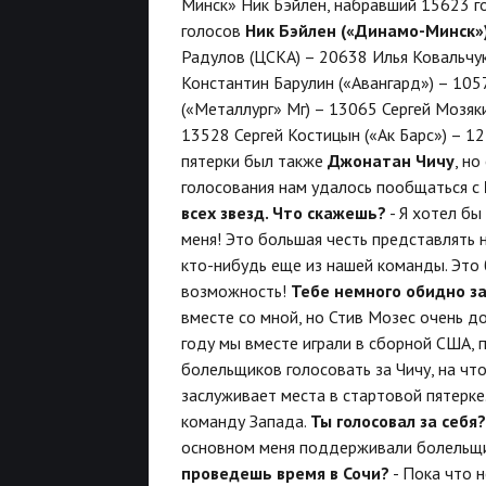
Минск» Ник Бэйлен, набравший 15623 г
голосов
Ник Бэйлен («Динамо-Минск»
Радулов (ЦСКА) – 20638 Илья Ковальчу
Константин Барулин («Авангард») – 105
(«Металлург» Мг) – 13065 Сергей Мозяк
13528 Сергей Костицын («Ак Барс») – 
пятерки был также
Джонатан Чичу
, но
голосования нам удалось пообщаться с
всех звезд. Что скажешь?
- Я хотел бы
меня! Это большая честь представлять н
кто-нибудь еще из нашей команды. Это 
возможность!
Тебе немного обидно з
вместе со мной, но Стив Мозес очень до
году мы вместе играли в сборной США, 
болельщиков голосовать за Чичу, на чт
заслуживает места в стартовой пятерке
команду Запада.
Ты голосовал за себя?
основном меня поддерживали болельщик
проведешь время в Сочи?
- Пока что н