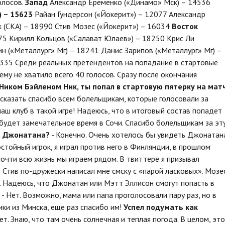
олосов.
Запад
Александр Ерёменко («Динамо» Мск) – 14536
) – 15623
Райан Гундерсон («Йокерит») – 12077 Александр
к (СКА) – 18990 Стив Мозес («Йокерит») – 16034
Восток
75 Кирилл Кольцов («Салават Юлаев») – 18250 Крис Ли
ин («Металлург» Мг) – 18241 Данис Зарипов («Металлург» Мг) –
12335 Среди реальных претендентов на попадание в стартовые
 ему не хватило всего 40 голосов. Сразу после окончания
Ником Бэйленом
Ник, ты попал в стартовую пятерку на мат
 сказать спасибо всем болельщикам, которые голосовали за
аш клуб в такой игре! Надеюсь, что в итоговый состав попадет
будет замечательное время в Сочи. Спасибо болельщикам за эт
а Джонатана?
- Конечно. Очень хотелось бы увидеть Джонатан
стойный игрок, я играл против него в Финляндии, в прошлом
почти всю жизнь мы играем рядом. В твиттере я призывал
о Стив по-дружески написал мне смску с «парой ласковых». Мозе
. Надеюсь, что Джонатан или Мэтт Эллисон смогут попасть в
- Нет. Возможно, мама или папа проголосовали пару раз, но в
и из Минска, еще раз спасибо им!
Успел подумать как
ет. Знаю, что там очень солнечная и теплая погода. В целом, это