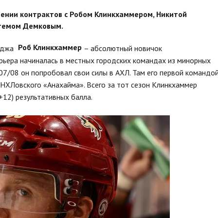
чении контрактов с Робом Клинкхаммером, Никитой
темом Демковым.
Роб Клинкхаммер
иджа
– абсолютный новичок
арьера начиналась в местных городских командах из минорных
007/08 он попробовал свои силы в АХЛ. Там его первой командо
НХЛовского «Анахайма». Всего за тот сезон Клинкхаммер
+12) результативных балла.