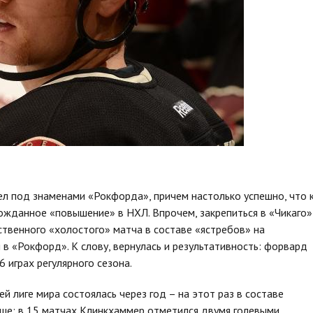
 под знаменами «Рокфорда», причем настолько успешно, что 
ожданное «повышение» в НХЛ. Впрочем, закрепиться в «Чикаго»
ственного «холостого» матча в составе «ястребов» на
 в «Рокфорд». К слову, вернулась и результативность: форвард
6 играх регулярного сезона.
й лиге мира состоялась через год – на этот раз в составе
чше: в 15 матчах Клинкхаммер отметился двумя голевыми