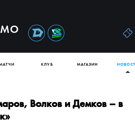
АМО
МАТЧИ
КЛУБ
МАГАЗИН
НОВОС
аров, Волков и Демков – в
к»