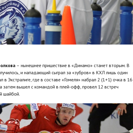
олкова
–
нынешнее пришествие в «Динамо» станет вторым. В
олучилось, и нападающий сыграл за «зубров» в КХЛ лишь один
в Экстралиге, где в составе «Гомеля» набрал 2 (1+1) очка в 16
 а затем вышел с командой в плей-офф, провел 12 встреч
й шайбой.