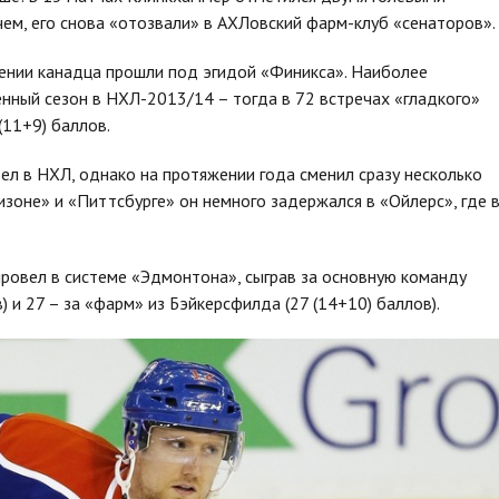
чем, его снова «отозвали» в АХЛовский фарм-клуб «сенаторов».
ении канадца прошли под эгидой «Финикса». Наиболее
нный сезон в НХЛ-2013/14 – тогда в 72 встречах «гладкого»
(11+9) баллов.
л в НХЛ, однако на протяжении года сменил сразу несколько
изоне» и «Питтсбурге» он немного задержался в «Ойлерс», где 
овел в системе «Эдмонтона», сыграв за основную команду
) и 27 – за «фарм» из Бэйкерсфилда (27 (14+10) баллов).