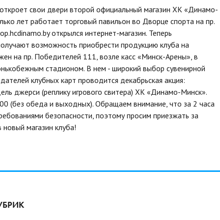
и откроет свои двери второй официальный магазин ХК «Динамо-
олько лет работает торговый павильон во Дворце спорта на пр.
op.hcdinamo.by открылся интернет-магазин. Теперь
получают возможность приобрести продукцию клуба на
ен на пр. Победителей 111, возле касс «Минск-Арены», в
нькобежным стадионом. В нем - широкий выбор сувенирной
адателей клубных карт проводится декабрьская акция:
ель джерси (реплику игрового свитера) ХК «Динамо-Минск».
.00 (без обеда и выходных). Обращаем внимание, что за 2 часа
 требованиями безопасности, поэтому просим приезжать за
 новый магазин клуба!
УБРИК