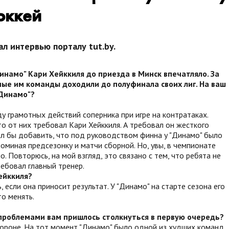
оккей
л интервью порталу tut.by.
инамо" Кари Хейккиля до приезда в Минск впечатляло. За
мые им команды доходили до полуфинала своих лиг. На ваш
"Динамо"?
у грамотных действий соперника при игре на контратаках.
то от них требовал Кари Хейккиля. А требовал он жесткого
ел бы добавить, что под руководством финна у "Динамо" было
поминая предсезонку и матчи сборной. Но, увы, в чемпионате
 Повторюсь, на мой взгляд, это связано с тем, что ребята не
ребовал главный тренер.
ейккиля?
 если она приносит результат. У "Динамо" на старте сезона его
то менять.
ми проблемами вам пришлось столкнуться в первую очередь?
ороне. На тот момент "Динамо" было одной из худших команд