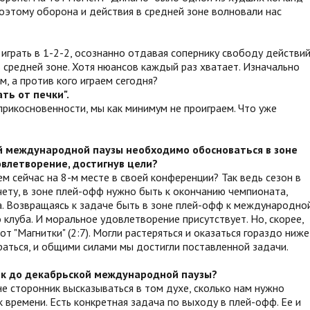
оэтому оборона и действия в средней зоне волновали нас
 играть в 1-2-2, осознанно отдавая сопернику свободу действи
в средней зоне. Хотя нюансов каждый раз хватает. Изначально
, а против кого играем сегодня?
ть от печки".
еприкосновенности, мы как минимум не проиграем. Что уже
ой международной паузы необходимо обосноваться в зоне
влетворение, достигнув цели?
м сейчас на 8-м месте в своей конференции? Так ведь сезон в
ету, в зоне плей-офф нужно быть к окончанию чемпионата,
а. Возвращаясь к задаче быть в зоне плей-офф к международно
 клуба. И моральное удовлетворение присутствует. Но, скорее,
от "Магнитки" (2:7). Могли растеряться и оказаться гораздо ниже
раться, и общими силами мы достигли поставленной задачи.
ок до декабрьской международной паузы?
я не сторонник высказываться в том духе, сколько нам нужно
времени. Есть конкретная задача по выходу в плей-офф. Ее и