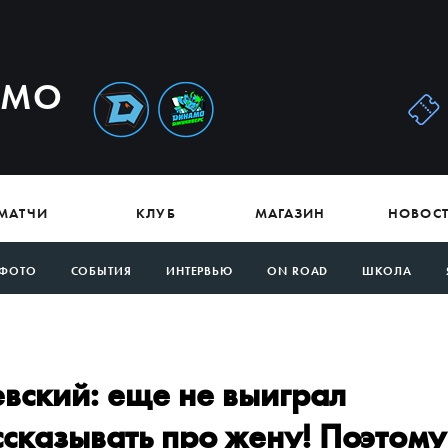
АМО
МАТЧИ
КЛУБ
МАГАЗИН
НОВОС
ФОТО
СОБЫТИЯ
ИНТЕРВЬЮ
ON ROAD
ШКОЛА
вский: еще не выиграл
ссказывать про жену! Поэтому