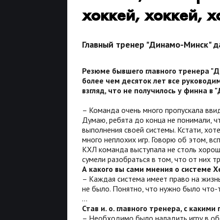
хоккей, хоккей, х
Главный тренер "Динамо-Минск" да
Резюме бывшего главного тренера "Д
более чем десяток лет все руководи
взгляд, что не получилось у финна в 
– Команда очень много пропускала ввид
Думаю, ребята до конца не понимали, ч
выполнения своей системы. Кстати, хот
много неплохих игр. Говорю об этом, вс
КХЛ команда выступала не столь хорошо.
сумели разобраться в том, что от них т
А какого вы сами мнения о системе Х
– Каждая система имеет право на жизнь,
не было. Понятно, что нужно было что-
...
Став и. о. главного тренера, с каки
– Необходимо было наладить игру в об