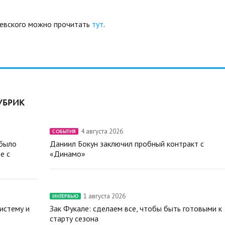
евского можно прочитать
тут
.
УБРИК
4 августа 2026
СОБЫТИЯ
 было
Даниил Бокун заключил пробный контракт с
е с
«Динамо»
1 августа 2026
ИНТЕРВЬЮ
истему и
Зак Фукале: сделаем все, чтобы быть готовыми к
старту сезона