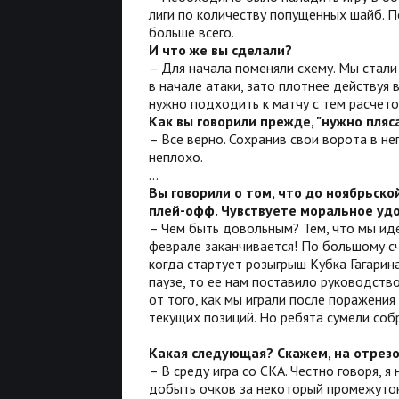
лиги по количеству попущенных шайб. П
больше всего.
И что же вы сделали?
– Для начала поменяли схему. Мы стали
в начале атаки, зато плотнее действуя 
нужно подходить к матчу с тем расчетом
Как вы говорили прежде, "нужно пляса
– Все верно. Сохранив свои ворота в н
неплохо.
...
Вы говорили о том, что до ноябрьск
плей-офф. Чувствуете моральное удо
– Чем быть довольным? Тем, что мы иде
феврале заканчивается! По большому сч
когда стартует розыгрыш Кубка Гагарин
паузе, то ее нам поставило руководство
от того, как мы играли после поражения 
текущих позиций. Но ребята сумели соб
Какая следующая? Скажем, на отрез
– В среду игра со СКА. Честно говоря, 
добыть очков за некоторый промежуток 