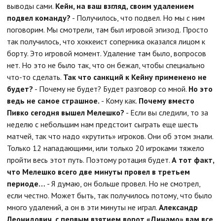
выводы сами.
Кейн, на ваш взгляд, своим удалением
подвел команду?
- Получилось, что подвел. Но мы с ним
поговорим. Мы смотрели, там был игровой эпизод. Просто
так получилось, что хоккеист соперника оказался лицом к
борту. Это игровой момент. Удаление там было, вопросов
нет. Но это не было так, что он бежал, чтобы специально
что-то сделать.
Так что санкций к Кейну применено не
будет?
- Почему не будет? Будет разговор со мной.
Но это
ведь не самое страшное.
- Кому как.
Почему вместо
Пивко сегодня вышел Мелешко?
- Если вы следили, то за
неделю с небольшим нам предстоит сыграть еще шесть
матчей, так что надо «крутить» игроков. Они об этом знали.
Только 12 нападающими, или только 20 игроками тяжело
пройти весь этот путь. Поэтому ротация будет.
А тот факт,
что Мелешко всего две минуты провел в третьем
периоде…
- Я думаю, он больше провел. Но не смотрел,
если честно. Может быть, так получилось потому, что было
много удалений, а он в эти минуты не играл.
Александр
Леонидович, с первым взятием ворот «Динамо» вам все