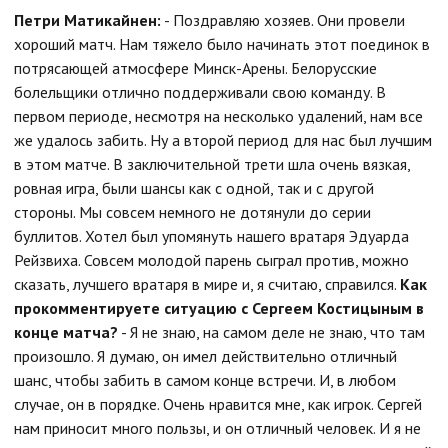
Петри Матикайнен:
- Поздравляю хозяев. Они провели
хороший матч. Нам тяжело было начинать этот поединок в
потрясающей атмосфере Минск-Арены. Белорусские
болельщики отлично поддерживали свою команду. В
первом периоде, несмотря на несколько удалений, нам все
же удалось забить. Ну а второй период для нас был лучшим
в этом матче. В заключительной трети шла очень вязкая,
ровная игра, были шансы как с одной, так и с другой
стороны. Мы совсем немного не дотянули до серии
буллитов. Хотел был упомянуть нашего вратаря Эдуарда
Рейзвиха. Совсем молодой парень сыграл против, можно
сказать, лучшего вратаря в мире и, я считаю, справился.
Как
прокомментируете ситуацию с Сергеем Костицыным в
конце матча?
- Я не знаю, на самом деле не знаю, что там
произошло. Я думаю, он имел действительно отличный
шанс, чтобы забить в самом конце встречи. И, в любом
случае, он в порядке. Очень нравится мне, как игрок. Сергей
нам приносит много пользы, и он отличный человек. И я не