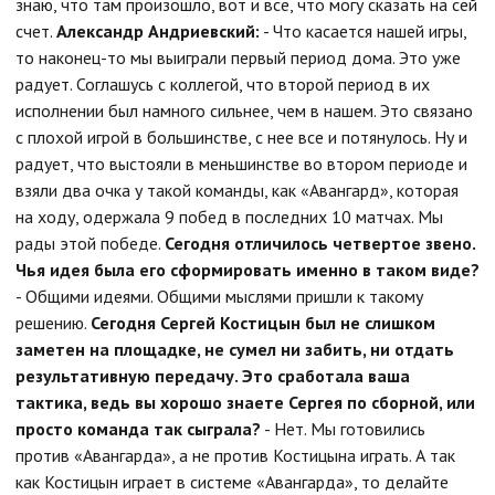
знаю, что там произошло, вот и все, что могу сказать на сей
счет.
Александр Андриевский:
- Что касается нашей игры,
то наконец-то мы выиграли первый период дома. Это уже
радует. Соглашусь с коллегой, что второй период в их
исполнении был намного сильнее, чем в нашем. Это связано
с плохой игрой в большинстве, с нее все и потянулось. Ну и
радует, что выстояли в меньшинстве во втором периоде и
взяли два очка у такой команды, как «Авангард», которая
на ходу, одержала 9 побед в последних 10 матчах. Мы
рады этой победе.
Сегодня отличилось четвертое звено.
Чья идея была его сформировать именно в таком виде?
- Общими идеями. Общими мыслями пришли к такому
решению.
Сегодня Сергей Костицын был не слишком
заметен на площадке, не сумел ни забить, ни отдать
результативную передачу. Это сработала ваша
тактика, ведь вы хорошо знаете Сергея по сборной, или
просто команда так сыграла?
- Нет. Мы готовились
против «Авангарда», а не против Костицына играть. А так
как Костицын играет в системе «Авангарда», то делайте