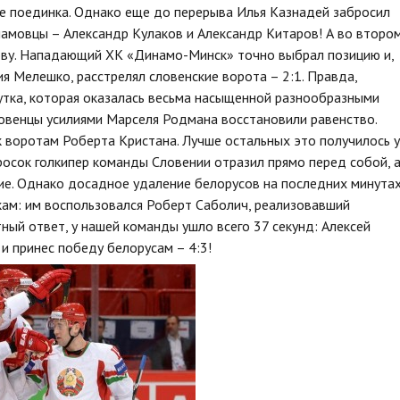
те поединка. Однако еще до перерыва Илья Казнадей забросил
намовцы – Александр Кулаков и Александр Китаров! А во второ
ову. Нападающий ХК «Динамо-Минск» точно выбрал позицию и,
 Мелешко, расстрелял словенские ворота – 2:1. Правда,
тка, которая оказалась весьма насыщенной разнообразными
ловенцы усилиями Марселя Родмана восстановили равенство.
к воротам Роберта Кристана. Лучше остальных это получилось у
росок голкипер команды Словении отразил прямо перед собой, 
е. Однако досадное удаление белорусов на последних минута
кам: им воспользовался Роберт Саболич, реализовавший
тный ответ, у нашей команды ушло всего 37 секунд: Алексей
 и принес победу белорусам – 4:3!