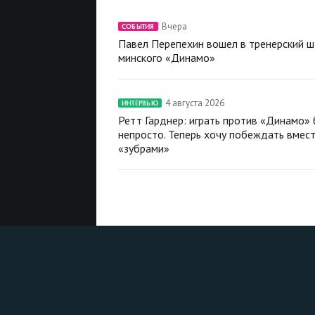
Вчера
СОБЫТИЯ
Павел Перепехин вошел в тренерский 
минского «Динамо»
4 августа 2026
ИНТЕРВЬЮ
Ретт Гарднер: играть против «Динамо»
непросто. Теперь хочу побеждать вмест
«зубрами»