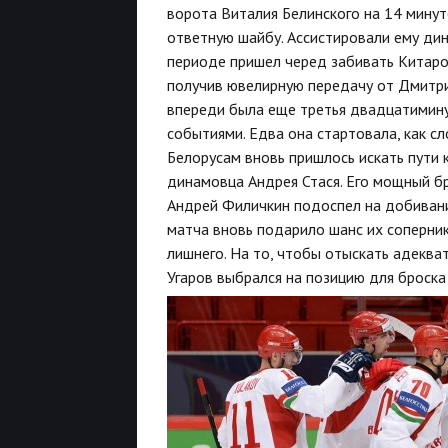
ворота Виталия Белинского на 14 мину
ответную шайбу. Ассистировали ему ди
периоде пришел черед забивать Китар
получив ювелирную передачу от Дмитрия
впереди была еще третья двадцатимину
событиями. Едва она стартовала, как с
Белорусам вновь пришлось искать пути 
динамовца Андрея Стася. Его мощный б
Андрей Филичкин подоспел на добивани
матча вновь подарило шанс их соперни
лишнего. На то, чтобы отыскать адеква
Угаров выбрался на позицию для броска