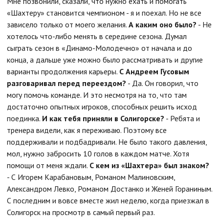
Мне позвонили, сказали, что нужно ехать и помогать
«Шахтеру» становится чемпионом - я и поехал. Но не все
зависело только от моего желания.
А каким оно было?
- Не
хотелось что-либо менять в середине сезона. Думал
сыграть сезон в «Динамо-Молодечно» от начала и до
конца, а дальше уже можно было рассматривать и другие
варианты продолжения карьеры.
С Андреем Гусовым
разговаривал перед переездом?
- Да. Он говорил, что
могу помочь команде. И это несмотря на то, что там
достаточно опытных игроков, способных решить исход
поединка.
И как тебя приняли в Солигорске?
- Ребята и
тренера видели, как я переживаю. Поэтому все
поддерживали и подбадривали. Не было такого давления,
мол, нужно забросить 10 голов в каждом матче. Хотя
помощи от меня ждали.
С кем из «Шахтера» был знаком?
- С Игорем Карабановым, Романом Малиновским,
Александром Левко, Романом Достанко и Женей Гораниным.
С последним и вовсе вместе жил неделю, когда приезжал в
Солигорск на просмотр в самый первый раз.