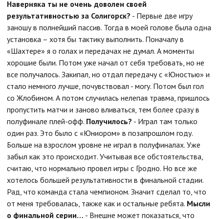
Наверняка ты не очень доволен своей
результативностью за Солигорск?
- Первые две игру
заношу в полнейший пассив. Тогда в моей голове была одна
установка – хотя бы тактику выполнить. Поначалу в
«Шахтере» я о голах и передачах не думал. А моменты
хорошие были. Потом уже начал от себя требовать, но не
все получалось. Закипал, но отдал передачу с «Юностью» и
стало немного лучше, почувствовал - могу. Потом был гол
со Жлобином. А потом случилась нелепая травма, пришлось
пропустить матчи и заново вливаться, тем более сразу в
полуфинале плей-офф.
Получилось?
- Играл там только
один раз. Это было с «Юниором» в позапрошлом году.
Больше на взрослом уровне не играл в полуфиналах. Уже
забыл как это происходит. Учитывая все обстоятельства,
считаю, что нормально провел игры с Гродно. Но все же
хотелось большей результативности в финальной стадии.
Рад, что команда стала чемпионом. Значит сделал то, что
от меня требовалась, также как и остальные ребята.
Мысли
о финальной серии…
- Внешне может показаться, что