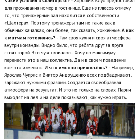
Какие условия в Солигорске?
- Хорошие. Клуб предоставил
для проживания номер в гостинице. Еще из плюсов отмечу
то, что тренажерный зал находится в собственности
«Шахтера». Поэтому тренажеры там не такие как в
обычных качалках, они более, так сказать, хоккейные.
А как
к матчам готовились?
- Там своя кухня и своя атмосфера
внутри команды. Видно было, что ребята друг за друга
стоят горой. Это чувствовалось. Хочу по максимуму
перенести это в наш коллектив. Да и в своем поведении
кое-что изменить.
И что именно привнесёшь?
- Например,
Ярослав Чуприс и Виктор Андрущенко всех подбадривают,
заряжают нужными фразами. Создается своеобразная
атмосфера на результат. И это не только на словах. Парни
выходят на лед и на деле показывают, как нужно играть.