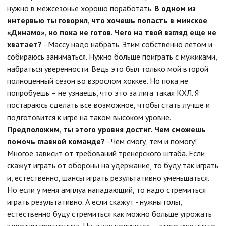
нужно в межсезонье хорошо поработать.
В одном из
интервью ты говорил, что хочешь попасть в минское
«Динамо», но пока не готов. Чего на твой взгляд еще не
хватает?
- Массу надо набрать. Этим собственно летом и
собираюсь заниматься. Нужно больше поиграть с мужиками,
набраться уверенности. Ведь это был только мой второй
полноценный сезон во взрослом хоккее. Но пока не
попробуешь – не узнаешь, что это за лига такая КХЛ. Я
постараюсь сделать все возможное, чтобы стать лучше и
подготовится к игре на таком высоком уровне.
Предположим, ты этого уровня достиг. Чем сможешь
помочь главной команде?
- Чем смогу, тем и помогу!
Многое зависит от требований тренерского штаба. Если
скажут играть от обороны на удержание, то буду так играть
и, естественно, шансы играть результативно уменьшаться.
Но если у меня амплуа нападающий, то надо стремиться
играть результативно. А если скажут - нужны голы,
естественно буду стремиться как можно больше угрожать
воротам противника. Ну, а как получится – этого уже никто