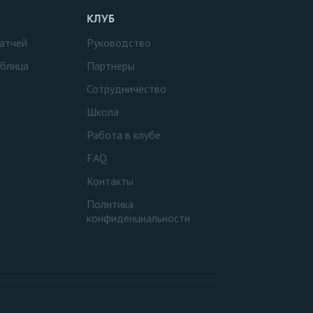
КЛУБ
атчей
Руководство
аблица
Партнеры
Сотрудничество
Школа
Работа в клубе
FAQ
Контакты
Политика
конфиденциальности