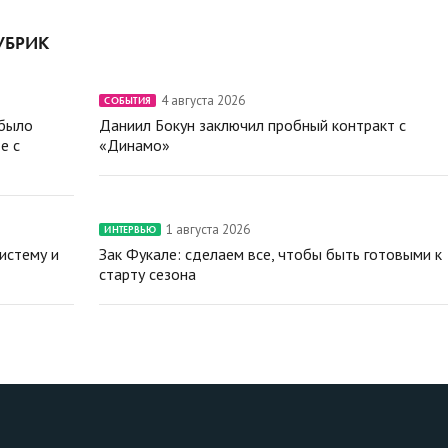
УБРИК
4 августа 2026
СОБЫТИЯ
 было
Даниил Бокун заключил пробный контракт с
е с
«Динамо»
1 августа 2026
ИНТЕРВЬЮ
истему и
Зак Фукале: сделаем все, чтобы быть готовыми к
старту сезона