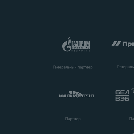
Генераль
Генеральный партнер
Па
Партнер