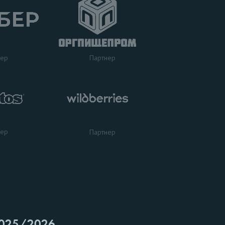
нер
Партнер
нер
Партнер
025/2026