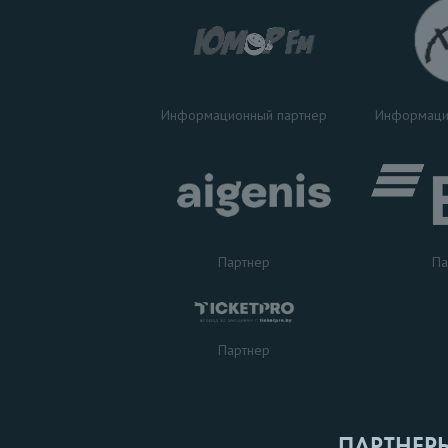
Информаци
Информационный партнер
Партнер
Па
Партнер
ПАРТНЕР