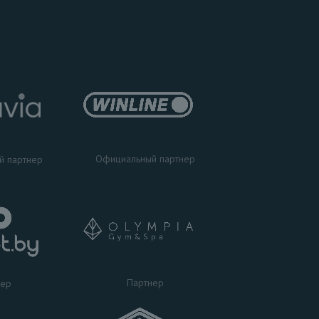
Официальный партнер
й партнер
Партнер
нер