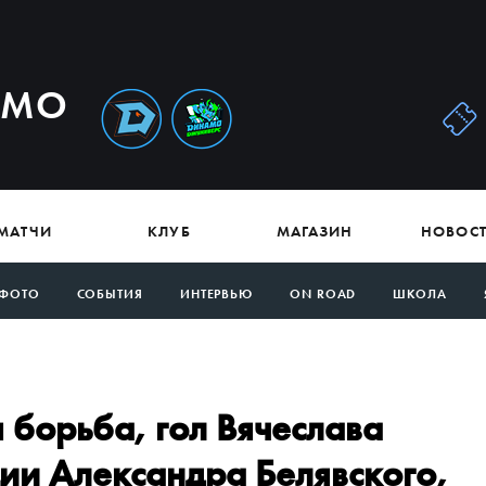
АМО
МАТЧИ
КЛУБ
МАГАЗИН
НОВОС
ФОТО
СОБЫТИЯ
ИНТЕРВЬЮ
ON ROAD
ШКОЛА
 борьба, гол Вячеслава
ии Александра Белявского,