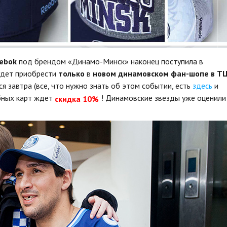
ebok
под брендом «Динамо-Минск» наконец поступила в
удет приобрести
только
в
новом динамовском фан-шопе в Т
ся завтра (все, что нужно знать об этом событии, есть
здесь
и
бных карт ждет
! Динамовские звезды уже оценили
скидка 10%