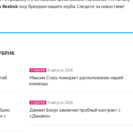
к Reebok
под брендом нашего клуба. Следите за новостями!
УБРИК
6 августа 2026
СОБЫТИЯ
штаб
Максим Стась покидает расположение нашей
команды
4 августа 2026
СОБЫТИЯ
 было
Даниил Бокун заключил пробный контракт с
е с
«Динамо»