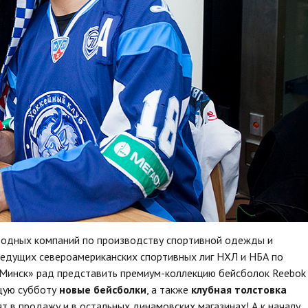
родных компаний по производству спортивной одежды и
 ведущих североамериканских спортивных лиг НХЛ и НБА по
-Минск» рад представить премиум-коллекцию бейсболок Reebok
ющую субботу
новые бейсболки
, а также
клубная толстовка
т в продажу и в остальных динамовских магазинах! А к началу