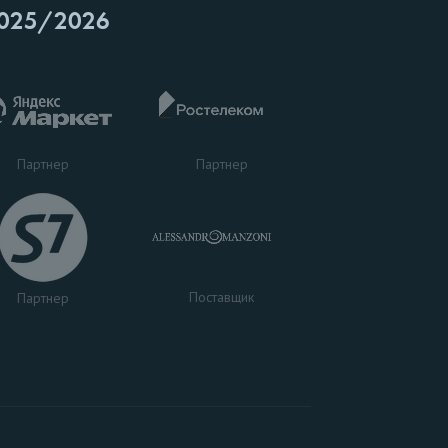
025/2026
Партнер
Партнер
Поставщик
Партнер