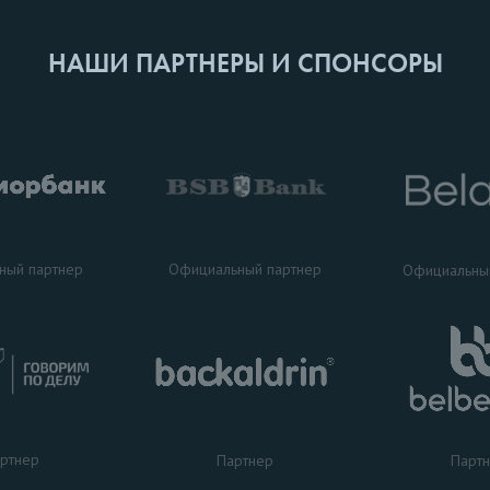
НАШИ ПАРТНЕРЫ И СПОНСОРЫ
ный партнер
Официальный партнер
Официальны
ртнер
Партнер
Парт