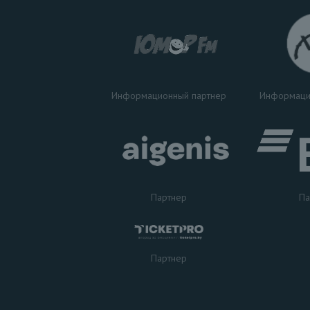
Информаци
Информационный партнер
Партнер
Па
Партнер