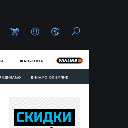
ТИ
ФАН-ЗОНА
ЯИДИНАМО
ДИНАМО-ОЛИМПИК