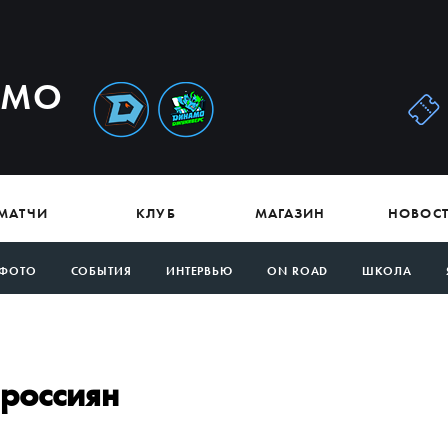
АМО
МАТЧИ
КЛУБ
МАГАЗИН
НОВОС
ФОТО
СОБЫТИЯ
ИНТЕРВЬЮ
ON ROAD
ШКОЛА
 россиян