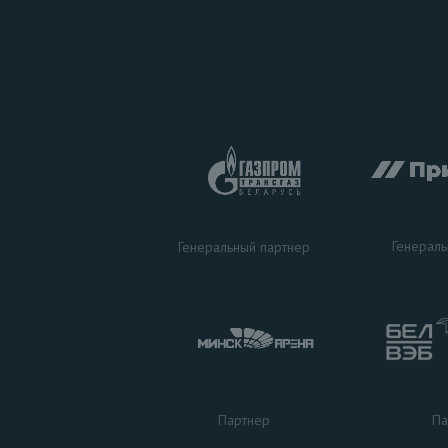
Генераль
Генеральный партнер
Па
Партнер