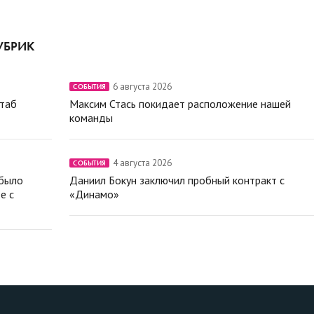
УБРИК
6 августа 2026
СОБЫТИЯ
штаб
Максим Стась покидает расположение нашей
команды
4 августа 2026
СОБЫТИЯ
 было
Даниил Бокун заключил пробный контракт с
е с
«Динамо»