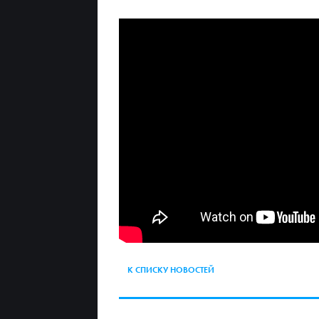
К СПИСКУ НОВОСТЕЙ