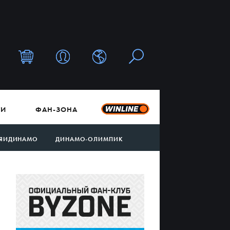
ТИ
ФАН-ЗОНА
ЯИДИНАМО
ДИНАМО-ОЛИМПИК