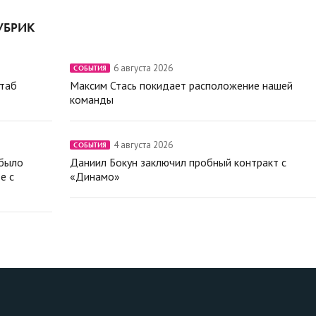
УБРИК
6 августа 2026
СОБЫТИЯ
штаб
Максим Стась покидает расположение нашей
команды
4 августа 2026
СОБЫТИЯ
 было
Даниил Бокун заключил пробный контракт с
е с
«Динамо»