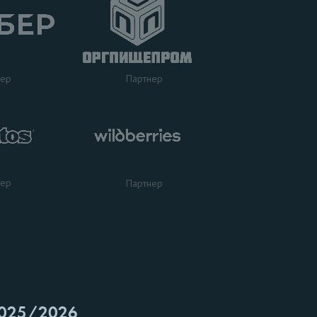
нер
Партнер
нер
Партнер
025/2026