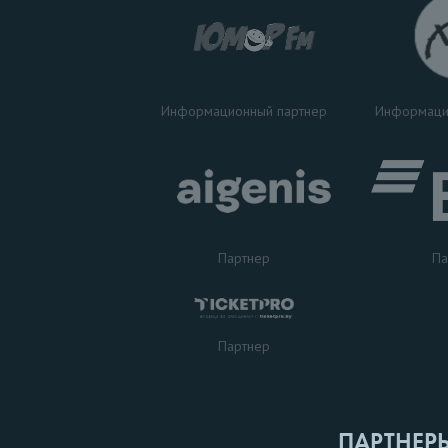
Информаци
Информационный партнер
Партнер
Па
Партнер
ПАРТНЕР