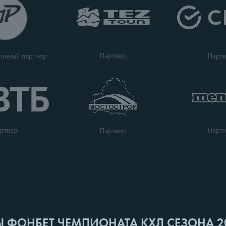
Партнер
Парт
онный партнер
ртнер
Парт
Партнер
Ы ФОНБЕТ ЧЕМПИОНАТА КХЛ СЕЗОНА 2