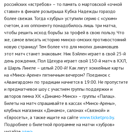
российских «ястребов» – то память о мартовской «очной
ставке» в финале розыгрыша Кубка Надежды гораздо
более свежая. Тогда «зубры» уступили серию с «сухим»
счетом, а их оппоненту понадобилось лишь три матча,
чтобы решить исход борьбы за трофей в свою пользу. Что
же, самое вписать историю минско-омских противостояний
новую страницу! Тем более что для многих динамовцев
этот матч станет знаковым: Ник Бэйлен играет в свой 25-й
день рождения, Пол Щехура играет свой 150-й матч в КХЛ,
а Шарль Лингле – целый 200-й! Как лягут хоккейные карты
на «Минск-Арене» пятничным вечером? Поединок с
«Авангардом» по традиции начнется в 19:00. Не пропустите
и предматчевое шоу с участием группы поддержки и
авторов гимна ХК «Динамо-Минск» – группы «Палац».
Билеты на матч спрашивайте в кассах «Минск-Арены»,
клубных магазинах «Динамо», салонах «Связной» и
«Евросеть», а также ищите на сайте
www.ticketpro.by
.
Подробнее о билетной программе на матчи «зубров»
читайте
здесь
.