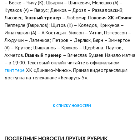
– Веске – Чичу (К); Шварни – Шинкевич, Мелешко (А) –
Кулаков (А) – Гаврус; Демков – Дрозд – Развадовский;
Лисовец.
Главный тренер
– Любомир Покович
ХК «Сочи»:
Пепперле (Гаврилов); Щитов (К) – Коледов, Крикунов –
Игнатушкин (А) – А.Костицын; Уилсон – Уитни, Пэтерссон –
Людучин – Лапенков; Петров – Дерлюк, Вярн – Эммертон
(А) – Крутов; Шишканов – Крюков – Щербина; Паутов,
Ахметов.
Главный тренер
– Вячеслав Буцаев Начало матча
– в 19:00. Текстовый онлайн читайте в официальном
твиттере
ХК «Динамо-Минск». Прямая видеотрансляция
доступна на телеканале «Беларусь-5».
К СПИСКУ НОВОСТЕЙ
ПОСЛЕДНИЕ НОВОСТИ ДРУГИХ РУБРИК