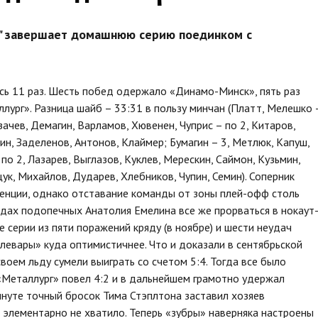
" завершает домашнюю серию поединком с
ь 11 раз. Шесть побед одержало «Динамо-Минск», пять раз
лург». Разница шайб – 33:31 в пользу минчан (Платт, Мелешко 
азачев, Демагин, Варламов, Хювенен, Чуприс – по 2, Китаров,
лин, Заделенов, Антонов, Клаймер; Бумагин – 3, Метлюк, Капуш,
по 2, Лазарев, Выглазов, Куклев, Мерескин, Саймон, Кузьмин,
ук, Михайлов, Дударев, Хлебников, Чупин, Семин). Соперник
енции, однако отставание команды от зоны плей-офф столь
ждах подопечных Анатолия Емелина все же прорваться в нокаут
 серии из пяти поражений кряду (в ноябре) и шести неудач
алевары» куда оптимистичнее. Что и доказали в сентябрьской
воем льду сумели выиграть со счетом 5:4. Тогда все было
«Металлург» повел 4:2 и в дальнейшем грамотно удержал
инуте точный бросок Тима Стэплтона заставил хозяев
 элементарно не хватило. Теперь «зубры» наверняка настроены