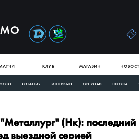
АМО
МАТЧИ
КЛУБ
МАГАЗИН
НОВОС
ФОТО
СОБЫТИЯ
ИНТЕРВЬЮ
ON ROAD
ШКОЛА
"Металлург" (Нк): последний
ед выездной серией