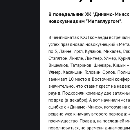
В понедельник ХК "Динамо-Минск
новокузнецким "Металлургом".
В чемпионатах КХЛ команды встречалис
успех праздновал новокузнецкий «Метал
по 3, Лайне, Иргл, Кулаков, Михалев, Гл
Стэплтон, Лингле, Линтнер, Улмер, Кури
Вишняков, Татаринов, Шинкарь, Кицын – 
Улмер, Хасаншин, Головин, Орлов, Полищ
занимает 10 место в Восточной конфер
значительно, что ставит крест на наде
раунд. Подкосили команду две затяжные
подряд (в декабре). А вот начинали «ст
сшибке с «Динамо-Минск», которую на с
решено уже к началу второго периода: 
преимущество. Правда, на последней м
поволноваться, но времени динамовцам