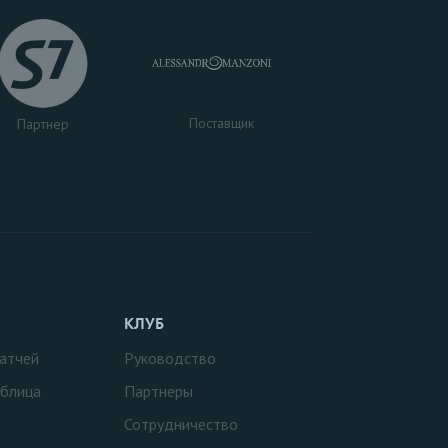
Поставщик
Партнер
КЛУБ
атчей
Руководство
аблица
Партнеры
Сотрудничество