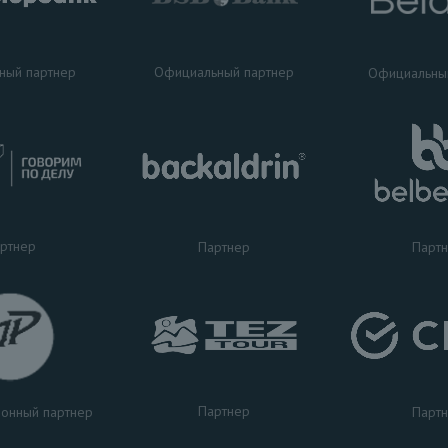
ный партнер
Официальный партнер
Официальны
ртнер
Партнер
Парт
Партнер
Парт
онный партнер