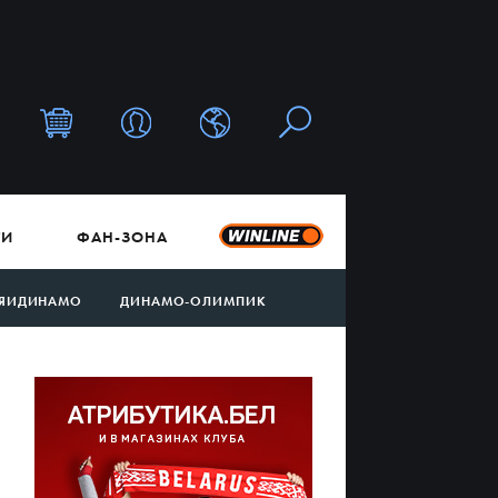
ТИ
ФАН-ЗОНА
ЯИДИНАМО
ДИНАМО-ОЛИМПИК