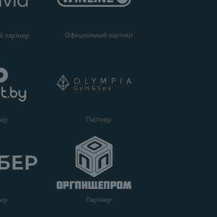
Официальный партнер
й партнер
Партнер
нер
нер
Партнер