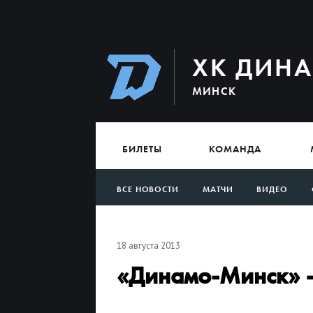
ХК ДИН
МИНСК
БИЛЕТЫ
КОМАНДА
ВСЕ НОВОСТИ
МАТЧИ
ВИДЕО
АРХИВ
18 августа 2013
«Динамо-Минск» –