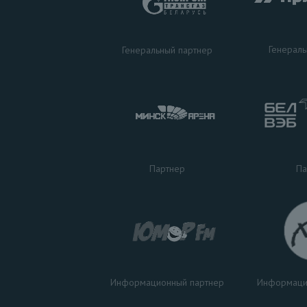
Генераль
Генеральный партнер
Па
Партнер
Информаци
Информационный партнер