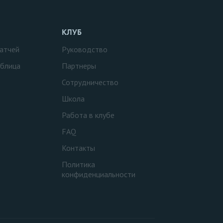
КЛУБ
атчей
Руководство
аблица
Партнеры
Сотрудничество
Школа
Работа в клубе
FAQ
Контакты
Политика
конфиденциальности