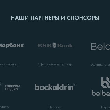
НАШИ ПАРТНЕРЫ И СПОНСОРЫ
ный партнер
Официальный партнер
Официальны
ртнер
Партнер
Парт