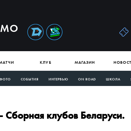
АМО
МАТЧИ
КЛУБ
МАГАЗИН
НОВОС
ФОТО
СОБЫТИЯ
ИНТЕРВЬЮ
ON ROAD
ШКОЛА
 Сборная клубов Беларуси.