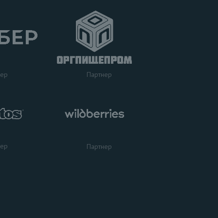
нер
Партнер
нер
Партнер