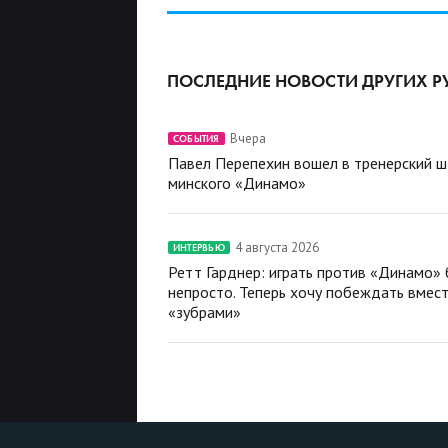
ПОСЛЕДНИЕ НОВОСТИ ДРУГИХ Р
Вчера
СОБЫТИЯ
Павел Перепехин вошел в тренерский 
минского «Динамо»
4 августа 2026
ИНТЕРВЬЮ
Ретт Гарднер: играть против «Динамо»
непросто. Теперь хочу побеждать вмест
«зубрами»