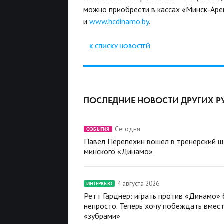
можно приобрести в кассах «Минск-Арен
и
www.hcdinamo.by
.
К СПИСКУ НОВОСТЕЙ
ПОСЛЕДНИЕ НОВОСТИ ДРУГИХ Р
Сегодня
СОБЫТИЯ
Павел Перепехин вошел в тренерский 
минского «Динамо»
4 августа 2026
ИНТЕРВЬЮ
Ретт Гарднер: играть против «Динамо»
непросто. Теперь хочу побеждать вмест
«зубрами»