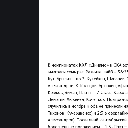
В чемпионатах КХЛ «Динамо» и СКА вст
выиграли семь раз. Разница шайб – 36:23
Бут, Брылин – по 2, Кутейкин, Шипачев, 
Александров, К. Кольцов, Артюхин, Афин
Крюков, Экман; Платт – 7, Стась, Карала
Демагин, Хювенен, Кочетков, Подградск
случились в ноябре и оба не принесли н
Тихонов, Кучерявенко) и 2:3 в овертайм
Александров). Последний, сентябрьский
болезненным поражением – 1:5 (Платт; 