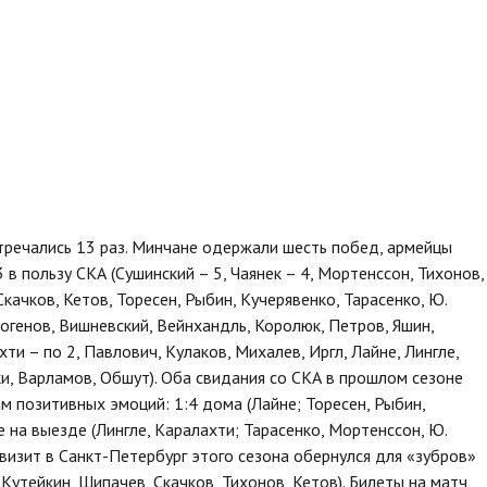
речались 13 раз. Минчане одержали шесть побед, армейцы
 в пользу СКА (Сушинский – 5, Чаянек – 4, Мортенссон, Тихонов,
Скачков, Кетов, Торесен, Рыбин, Кучерявенко, Тарасенко, Ю.
огенов, Вишневский, Вейнхандль, Королюк, Петров, Яшин,
хти – по 2, Павлович, Кулаков, Михалев, Иргл, Лайне, Лингле,
и, Варламов, Обшут). Оба свидания со СКА в прошлом сезоне
ам позитивных эмоций: 1:4 дома (Лайне; Торесен, Рыбин,
е на выезде (Лингле, Каралахти; Тарасенко, Мортенссон, Ю.
 визит в Санкт-Петербург этого сезона обернулся для «зубров»
Кутейкин, Шипачев, Скачков, Тихонов, Кетов). Билеты на матч