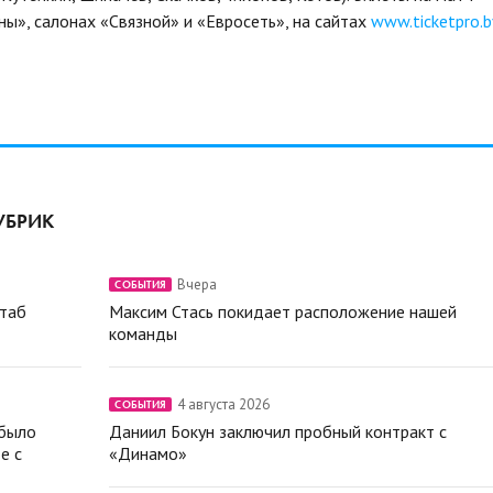
ы», салонах «Связной» и «Евросеть», на сайтах
www.ticketpro.b
УБРИК
Вчера
СОБЫТИЯ
штаб
Максим Стась покидает расположение нашей
команды
4 августа 2026
СОБЫТИЯ
 было
Даниил Бокун заключил пробный контракт с
е с
«Динамо»