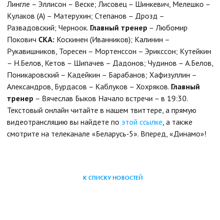
Лингле – Эллисон – Веске; Лисовец – Шинкевич, Мелешко –
Кулаков (А) – Матерухин; Степанов – Дрозд –
Развадовский; Черноок.
Главный тренер
– Любомир
Покович
СКА:
Коскинен (Иванников); Калинин –
Рукавишников, Торесен – Мортенссон – Эрикссон; Кутейкин
– Н.Белов, Кетов – Шипачев – Дадонов; Чудинов – А.Белов,
Поникаровский – Кадейкин – Барабанов; Хафизуллин –
Александров, Бурдасов – Каблуков – Хохряков.
Главный
тренер
– Вячеслав Быков Начало встречи – в 19:30.
Текстовый онлайн читайте в нашем твиттере, а прямую
видеотрансляцию вы найдете по
этой ссылке
, а также
смотрите на телеканале «Беларусь-5». Вперед, «Динамо»!
К СПИСКУ НОВОСТЕЙ