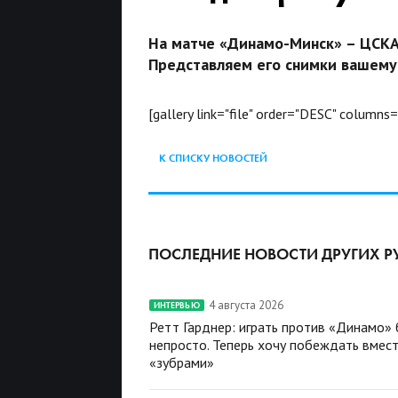
На матче «Динамо-Минск» – ЦСКА
Представляем его снимки вашему
[gallery link="file" order="DESC" colu
К СПИСКУ НОВОСТЕЙ
ПОСЛЕДНИЕ НОВОСТИ ДРУГИХ Р
4 августа 2026
ИНТЕРВЬЮ
Ретт Гарднер: играть против «Динамо»
непросто. Теперь хочу побеждать вмест
«зубрами»