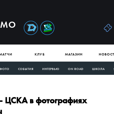
АМО
МАТЧИ
КЛУБ
МАГАЗИН
НОВОС
ФОТО
СОБЫТИЯ
ИНТЕРВЬЮ
ON ROAD
ШКОЛА
– ЦСКА в фотографиях
ы