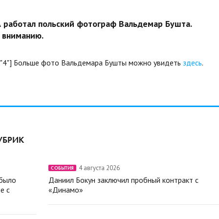
 работал польский фотограф Вальдемар Бушта.
 вниманию.
mns="4"] Больше фото Вальдемара Бушты можно увидеть
здесь
.
УБРИК
4 августа 2026
СОБЫТИЯ
 было
Даниил Бокун заключил пробный контракт с
е с
«Динамо»