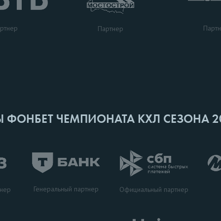
ртнер
Парт
Партнер
Ы ФОНБЕТ ЧЕМПИОНАТА КХЛ СЕЗОНА 2
Генеральный партнер
тнер
Официальный партнер