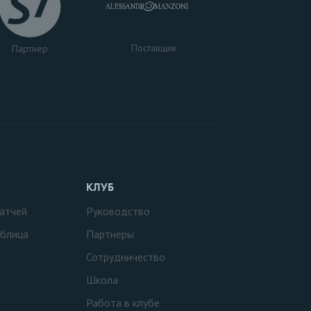
Поставщик
Партнер
КЛУБ
атчей
Руководство
аблица
Партнеры
Сотрудничество
Школа
Работа в клубе