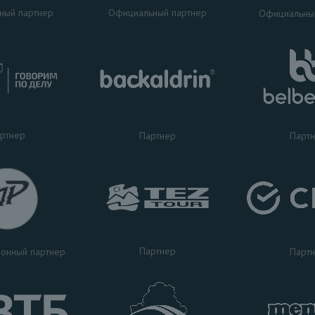
ный партнер
Официальный партнер
Официальны
ртнер
Партнер
Парт
Партнер
Парт
онный партнер