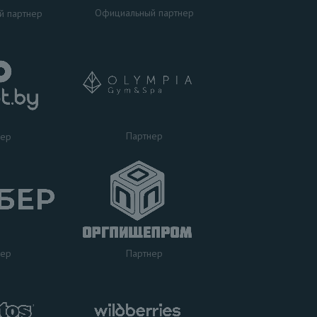
Официальный партнер
й партнер
Партнер
нер
нер
Партнер