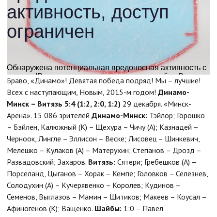
Браво, «Динамо»! Девятая победа подряд! Мы – лучшие!
Всех с наступающим, Новым, 2015-м годом!
Динамо-
Минск – Витязь 5:4 (1:2, 2:0, 1:2)
29 декабря. «Минск-
Арена». 15 086 зрителей
Динамо-Минск:
Тэйлор; Горошко
– Бэйлен, Калюжный (К) – Щехура – Чичу (А); Казнадей –
Черноок, Лингле – Эллисон – Веске; Лисовец – Шинкевич,
Мелешко – Кулаков (А) – Матерухин; Степанов – Дрозд –
Развадовский; Захаров.
Витязь:
Сятери; Гребешков (А) –
Порселанд, Цыганов – Хорак – Кемпе; Головков – Селезнев,
Солодухин (А) – Кучерявенко – Королев; Кудинов –
Семенов, Выглазов – Мамин – Шитиков; Макеев – Коусал –
Афиногенов (К); Ващенко.
Шайбы:
1:0 – Павел