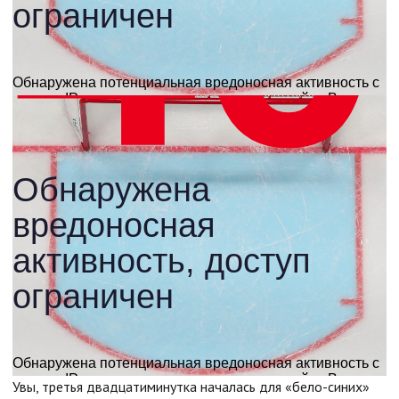
Увы, третья двадцатиминутка началась для «бело-синих»