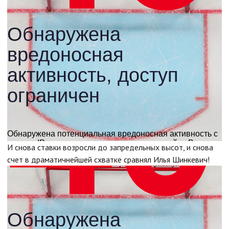
И снова ставки возросли до запредельных высот, и снова
счет в драматичнейшей схватке сравнял Илья Шинкевич!