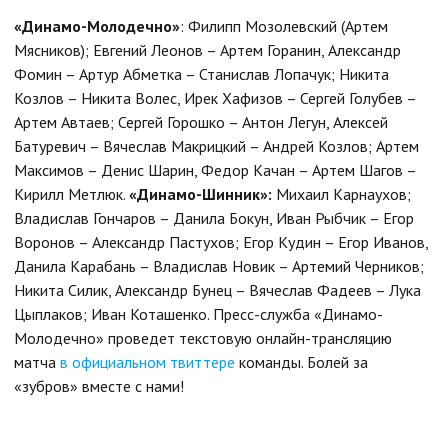
«Динамо-Молодечно»
: Филипп Мозолевский (Артем
Мясников); Евгений Леонов – Артем Горанин, Александр
Фомин – Артур Абметка – Станислав Лопачук; Никита
Козлов – Никита Волес, Ирек Хафизов – Сергей Голубев –
Артем Автаев; Сергей Горошко – Антон Легун, Алексей
Батуревич – Вячеслав Макрицкий – Андрей Козлов; Артем
Максимов – Денис Шарин, Федор Качан – Артем Шагов –
Кирилл Метлюк.
«Динамо-Шинник»:
Михаил Карнаухов;
Владислав Гончаров – Данила Бокун, Иван Рыбчик – Егор
Воронов – Александр Пастухов; Егор Кудин – Егор Иванов,
Данила Карабань – Владислав Новик – Артемий Черников;
Никита Силик, Александр Бунец – Вячеслав Фадеев – Лука
Цыплаков; Иван Коташенко. Пресс-служба «Динамо-
Молодечно» проведет текстовую онлайн-трансляцию
матча
в официальном твиттере
команды. Болей за
«зубров» вместе с нами!