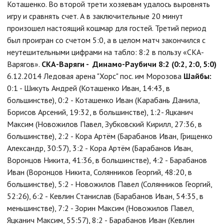
Коташенко. Во второй трети хозяевам удалось выровнять
игру и сравнять счет. А в заключительные 20 минут
произошел настоящий кошмар для гостей. Третий период
был проигран со счетом 5:0, а в целом матч закончился с
неутешительными цифрами на табло: 8:2 в пользу «СКА-
Варягов».
СКА-Варяги - Динамо-Раубичи 8:2 (0:2, 2:0, 5:0)
6.12.2014 Ледовая арена "Хорс" пос. им Морозова
Шайбы:
0:1 - Шикуть Андрей (Коташенко Иван, 14:43, в
большинстве), 0:2 - Коташенко Иван (Карабань Данила,
Борисов Арсений, 19:32, в большинстве), 1:2- Яцканич
Максим (Новожилов Павел, Зубковский Кирилл, 27:36, в
большинстве), 2:2 - Кора Артём (Барабанов Иван, Грищенко
Александр, 30:57), 3:2 - Кора Артём (Барабанов Иван,
Воронцов Никита, 41:36, в большинстве), 4:2 - Барабанов
Иван (Воронцов Никита, Солянников Георгий, 48:20, в
большинстве), 5:2 - Новожилов Павел (Солянников Георгий,
52:26), 6:2 - Кевлин Станислав (Барабанов Иван, 54:35, в
меньшинстве), 7:2 - Зорин Максим (Новожилов Павел,
Яцканич Максим, 55:57), 8:2 - Барабанов Иван (Кевлин