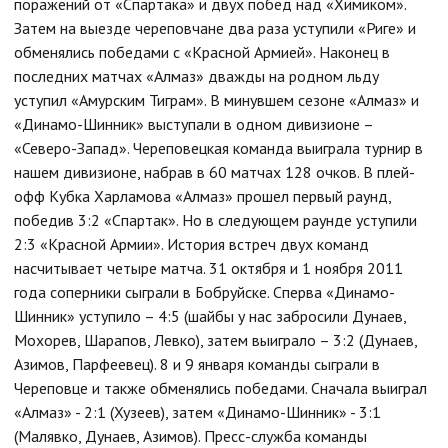
поражений от «Спартака» и двух побед над «Химиком».
Затем на выезде череповчане два раза уступили «Риге» и
обменялись победами с «Красной Армией». Наконец в
последних матчах «Алмаз» дважды на родном льду
уступил «Амурским Тиграм». В минувшем сезоне «Алмаз» и
«Динамо-Шинник» выступали в одном дивизионе –
«Северо-Запад». Череповецкая команда выиграла турнир в
нашем дивизионе, набрав в 60 матчах 128 очков. В плей-
офф Кубка Харламова «Алмаз» прошел первый раунд,
победив 3:2 «Спартак». Но в следующем раунде уступили
2:3 «Красной Армии». История встреч двух команд
насчитывает четыре матча. 31 октября и 1 ноября 2011
года соперники сыграли в Бобруйске. Сперва «Динамо-
Шинник» уступило – 4:5 (шайбы у нас забросили Дунаев,
Мохорев, Шарапов, Левко), затем выиграло – 3:2 (Дунаев,
Азимов, Парфеевец). 8 и 9 января команды сыграли в
Череповце и также обменялись победами. Сначала выиграл
«Алмаз» - 2:1 (Хузеев), затем «Динамо-Шинник» - 3:1
(Малявко, Дунаев, Азимов).
Пресс-служба команды