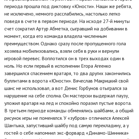
периода прошла под диктовку «Юности». Наши же ребята,
не исключено, немного расслабились, настолько легко
поведя в счете в первом периоде. На исходе 27-й минуты
счет сократил Артур Абметка, сыгравший на добивании в
момент, когда его команда владела численным
преимуществом. Однако сразу после пропущенного гола
хозяева мобилизовались, взяли себя в руки и вернули
игровой перевес. Воплотился он в трех выходах один в
ноль. Но если первый в исполнении Егора Агеенко
завершился спасением вратаря, то два других закончились
буллитами в ворота «Юности». Вячеслав Макрицкий свой
шанс не использовал, а вот Денис Горбунов отыгрался за
нарушение на себе сполна. Он мастерски выдержал паузу,
уложил вратаря на лед и спокойно поразил пустые ворота.
В третьем периоде команды обменялись шайбами, а общий
рисунок игры не поменялся. У «зубров» отличился Алексей
Шантыка, запустивший шайбу под самую перекладину, а у
гостей о себе напомнил экс-форвард «Динамо-Шинника»