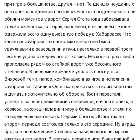
при игре в большинстве, другая – нет. Тенденция неудачных
повторных поединков против «Юности» продолжилась: при
обилии моментов у ворот Сергея Степанова забрасывала
только «Юность», которая, напомним, в нынешнем сезоне
одержала всего одну выездную победу в Хабаровске. Что
касается «зубров», то насколько вчера они были
удачливыми в завершении атаки, настолько в первой трети
сегодня удача отвернулась от хозяев. Несколько раз шайба
проползала рядом со стойкой ворот уже бессильного
Степанова. В перерыве команде удалось проснуться.
Вихревой темп, напор, комбинационная игра в исполнении
«зубров» заставили «Юность» прижаться к своим воротам
и думать исключительно об обороне. Гости перестали
успевать за передвижениями соперников, начали фолить, а
хозяева, наконец, наладили игру в большинстве и стали их
за нарушения наказывать. Первый бросок «Юности» во
втором периоде состоялся только в его середине. Ну а град
бросков по владениям Степанова завершились четырьмя
взятиями его ворот. В третьем периоде игра была равной, а