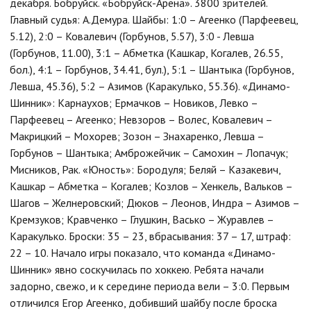
декабря. Бобруйск. «Бобруйск-Арена». 3800 зрителей.
Главный судья: А.Демура. Шайбы: 1:0 – Агеенко (Парфеевец,
5.12), 2:0 – Ковалевич (Горбунов, 5.57), 3:0 - Левша
(Горбунов, 11.00), 3:1 – Абметка (Кашкар, Когалев, 26.55,
бол.), 4:1 – Горбунов, 34.41, бул.), 5:1 – Шантыка (Горбунов,
Левша, 45.36), 5:2 – Азимов (Каракулько, 55.36). «Динамо-
Шинник»: Карнаухов; Ермачков – Новиков, Левко –
Парфеевец – Агеенко; Невзоров – Волес, Ковалевич –
Макрицкий – Мохорев; Зозон – Знахаренко, Левша –
Горбунов – Шантыка; Амброжейчик – Самохин – Лопачук;
Мисников, Рак. «Юность»: Бородуля; Беляй – Казакевич,
Кашкар – Абметка – Когалев; Козлов – Хенкель, Вальков –
Шагов – Желнеровский; Дюков – Леонов, Индра – Азимов –
Кремзуков; Кравченко – Глушкин, Васько – Журавлев –
Каракулько. Броски: 35 – 23, вбрасывания: 37 – 17, штраф:
22 – 10. Начало игры показало, что команда «Динамо-
Шинник» явно соскучилась по хоккею. Ребята начали
задорно, свежо, и к середине периода вели – 3:0. Первым
отличился Егор Агеенко, добивший шайбу после броска