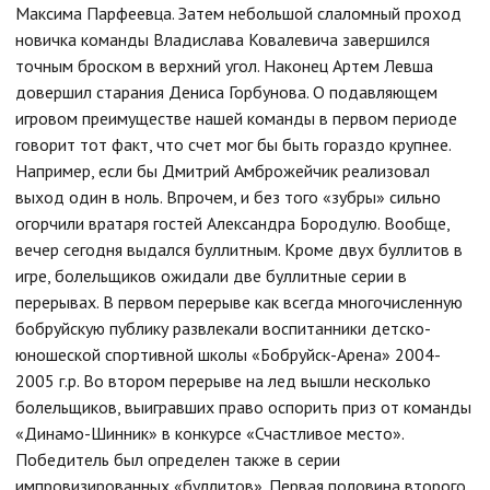
Максима Парфеевца. Затем небольшой слаломный проход
новичка команды Владислава Ковалевича завершился
точным броском в верхний угол. Наконец Артем Левша
довершил старания Дениса Горбунова. О подавляющем
игровом преимуществе нашей команды в первом периоде
говорит тот факт, что счет мог бы быть гораздо крупнее.
Например, если бы Дмитрий Амброжейчик реализовал
выход один в ноль. Впрочем, и без того «зубры» сильно
огорчили вратаря гостей Александра Бородулю. Вообще,
вечер сегодня выдался буллитным. Кроме двух буллитов в
игре, болельщиков ожидали две буллитные серии в
перерывах. В первом перерыве как всегда многочисленную
бобруйскую публику развлекали воспитанники детско-
юношеской спортивной школы «Бобруйск-Арена» 2004-
2005 г.р. Во втором перерыве на лед вышли несколько
болельщиков, выигравших право оспорить приз от команды
«Динамо-Шинник» в конкурсе «Счастливое место».
Победитель был определен также в серии
импровизированных «буллитов». Первая половина второго