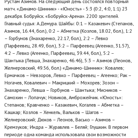
Рустам Азимов. На следующий день состоялся повторный
матч. «Динамо-Шинник» - «Юность» - 5:3 (0:2, 4:0, 1:1) 23
декабря. Бобруйск. «Бобруйск-Арена». 2200 зрителей.
Главный судья: А.Демура. Шайбы: 0:1 – Казакевич (Степанов,
Азимов, 16.44, бол.), 0:2 – Абметка (Козлов, 18.02, бол.), 1:2
– Горбунов (Знахаренко, 22.17, бол.), 2:2 – Левко
(Парфеевец, 28.49, бол.), 3:2 – Парфеевец (Агеенко, 31.57),
4:2 – Левко (Агеенко, Парфеевец, 39.44, бол.), 5:2 –
Шантыка (Левша, Знахаренко, 46.46), 5:3 – Азимов (Леонов,
Желнеровский, 49.56, бол.) «Динамо-Шинник»: Ковалев;
Ермачков – Невзоров, Левко – Парфеевец – Агеенко; Рак –
Ногачев, Ковалевич – Макрицкий – Мохорев; Зозон –
Знахаренко, Левша – Горбунов – Шантыка; Мисников –
Самохин – Лопачук; Новиков, Амброжейчик. «Юность»:
Степанов; Кравченко – Казакевич, Когалев – Абметка –
Кашкар; Козлов – Хенкель, Вальков – Шагов –
Желнеровский; Дюков – Леонов, Васько – Азимов –
Кремзуков; Индра – Журавлев – Беляй; Глушкин. В первом
периоде одна команда использовала свои возможности