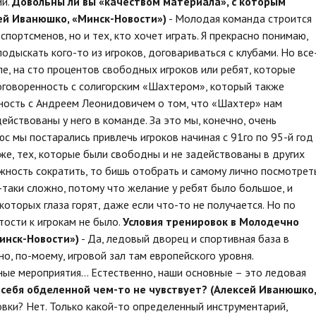
ии.
Довольны ли вы «качеством материала», с которым
ей Иванюшко, «Минск-Новости»)
- Молодая команда строится
спортсменов, но и тех, кто хочет играть. Я прекрасно понимаю,
дыскать кого-то из игроков, договариваться с клубами. Но все
пе, на сто процентов свободных игроков или ребят, которые
договоренность с солигорским «Шахтером», который также
ность с Андреем Леонидовичем о том, что «Шахтер» нам
ействованы у него в команде. За это мы, конечно, очень
люс мы постарались привлечь игроков начиная с 91го по 95-й год
 же, тех, которые были свободны и не задействованы в других
ожность сократить, то бишь отобрать и самому лично посмотрет
-таки сложно, потому что желание у ребят было большое, и
которых глаза горят, даже если что-то не получается. Но по
тости к игрокам не было.
Условия тренировок в Молодечно
инск-Новости»)
- Да, ледовый дворец и спортивная база в
о, по-моему, игровой зал там европейского уровня.
ые мероприятия... Естественно, наши основные – это ледовая
себя обделенной чем-то не чувствует? (Алексей Иванюшко,
овки? Нет. Только какой-то определенный инструментарий,