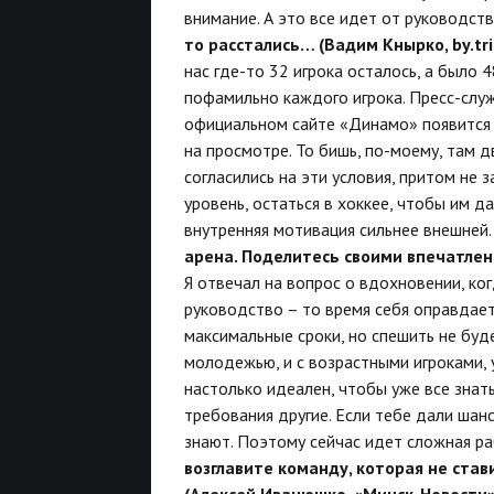
внимание. А это все идет от руководства
то расстались… (Вадим Кнырко, by
.tr
нас где-то 32 игрока осталось, а было 4
пофамильно каждого игрока.
Пресс-слу
официальном сайте «Динамо» появится 
на просмотре. То бишь, по-моему, там д
согласились на эти условия, притом не 
уровень, остаться в хоккее, чтобы им д
внутренняя мотивация сильнее внешней
арена. Поделитесь своими впечатлени
Я отвечал на вопрос о вдохновении, ког
руководство – то время себя оправдает
максимальные сроки, но спешить не буде
молодежью, и с возрастными игроками, у
настолько идеален, чтобы уже все знат
требования другие. Если тебе дали шанс
знают. Поэтому сейчас идет сложная р
возглавите команду, которая не ста
(Алексей Иванюшко, «Минск-Новости»