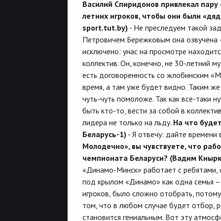
Василий Спиридонов привлекал пару 
летних игроков, чтобы они были «дя
sport
.tut
.by
)
- Не преследуем такой зад
Петровичем Бережковым она озвучена –
исключено: унас на просмотре находится
коллектив. Он, конечно, не 30-летний му
есть договоренность со жлобинским «М
время, а там уже будет видно. Таким же
чуть-чуть помоложе. Так как все-таки ну
быть кто-то, вести за собой в коллекти
лидера не только на льду.
На что буде
Беларусь-1)
- Я отвечу: дайте времени 
Молодечно», вы чувствуете, что рабо
чемпионата Беларуси? (Вадим Кнырко
«Динамо-Минск» работает с ребятами, 
под крылом «Динамо» как одна семья –
игроков, было сложно отобрать, потому
том, что в любом случае будет отбор, 
становится гениальным. Вот эту атмос