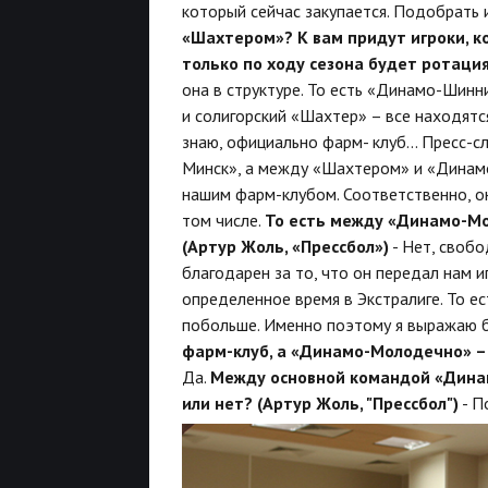
который сейчас закупается. Подобрать
«Шахтером»? К вам придут игроки, к
только по ходу сезона будет ротация
она в структуре. То есть «Динамо-Шинн
и солигорский «Шахтер» – все находятся
знаю, официально фарм- клуб...
Пресс-с
Минск», а между «Шахтером» и «Динамо
нашим фарм-клубом. Соответственно, о
том числе.
То есть между «Динамо-М
(Артур Жоль, «Прессбол»)
- Нет, свобо
благодарен за то, что он передал нам и
определенное время в Экстралиге. То ес
побольше. Именно поэтому я выражаю 
фарм-клуб, а «Динамо-Молодечно» – 
Да.
Между основной командой «Дина
или нет? (Артур Жоль, "Прессбол")
- П