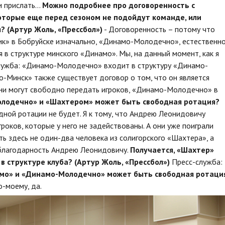
 и прислать…
Можно подробнее про договоренность с
оторые еще перед сезоном не подойдут команде, или
? (Артур Жоль, «Прессбол»)
- Договоренность – потому что
ик» в Бобруйске изначально, «Динамо-Молодечно», естественно
 в структуре минского «Динамо». Мы, на данный момент, как я
лужба:
«Динамо-Молодечно» входит в структуру «Динамо-
-Минск» также существует договор о том, что он является
ни могут свободно передать игроков, «Динамо-Молодечно» в
олодечно» и «Шахтером» может быть свободная ротация?
дной ротации не будет. Я к тому, что Андрею Леонидовичу
гроков, которые у него не задействованы. А они уже поиграли
ть здесь не один-два человека из солигорского «Шахтера», а
благодарность Андрею Леонидовичу.
Получается, «Шахтер»
в структуре клуба? (Артур Жоль, «Прессбол»)
Пресс-служба:
мо» и «Динамо-Молодечно» может быть свободная ротаци
о-моему, да.