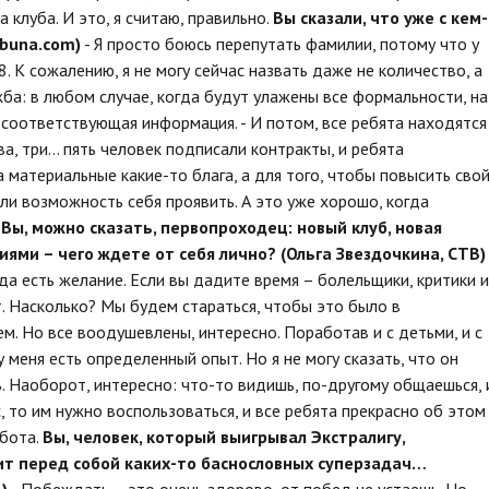
 клуба. И это, я считаю, правильно.
Вы сказали, что уже с кем-
ibuna
.com
)
- Я просто боюсь перепутать фамилии, потому что у
8. К сожалению, я не могу сейчас назвать даже не количество, а
жба:
в любом случае, когда будут улажены все формальности, на
соответствующая информация. - И потом, все ребята находятся
ва, три… пять человек подписали контракты, и ребята
за материальные какие-то блага, а для того, чтобы повысить сво
али возможность себя проявить. А это уже хорошо, когда
.
Вы, можно сказать, первопроходец: новый клуб, новая
ями – чего ждете от себя лично? (Ольга Звездочкина, СТВ)
да есть желание. Если вы дадите время – болельщики, критики и
. Насколько? Мы будем стараться, чтобы это было в
м. Но все воодушевлены, интересно. Поработав и с детьми, и с
 меня есть определенный опыт. Но я не могу сказать, что он
ь. Наоборот, интересно: что-то видишь, по-другому общаешься, 
, то им нужно воспользоваться, и все ребята прекрасно об этом
абота.
Вы, человек, который выигрывал Экстралигу,
вит перед собой каких-то баснословных суперзадач…
)
- Побеждать – это очень здорово, от побед не устаешь. Но