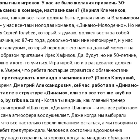
опытных игроков. У вас не было желания привлечь 30-
дьками» в команде, наставниками? (Кирилл Клименков,
ачи, так как все-таки должна быть единая линия, и Владимиром
 у нас все-таки молодая команда, «Динамо-Молодечно». Но н
 Сергей Голубев, который, я думаю, должен вести за собой
жчина, но 87-го года, довольно-таки мне импонирует, и у нас
еталлуром», который передает его нам на данный момент на
 образом приглашен Ирек Хафизов. Да, будут, но не 30-летние,
жно у кого-то учиться. Игра игрой, но и в раздевалке должен
ве. Уверен, что ребята постарше справятся с обязанностями
т претендовать команда в чемпионате? (Павел Капуцкий,
время.
Дмитрий Александрович, сейчас, работая в «Динамо-
таете в структуре «Динамо», или это все тот же клуб из
, by
.tribuna
.com
)
- Когда ты видишь, как главный тренер
солигорский «Шахтер», «Динамо-Шинник» – и мы все работаем
 сама атмосфера воодушевляет. Даже когда мы выбирали
 что все настолько горели желанием остаться, а мы говорили о
ребят предупреждали. Человек в состоянии вдохновения
феру надо сохранить, и хорошо, когда на младших обращают