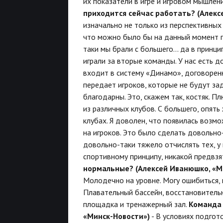
их показатели в игре и игровом мышлен
приходится сейчас работать? (Алекс
изначально не только из перспективных 
что можно было бы на данный момент по
таки мы брали с большего… да в принци
играли за вторые команды. У нас есть 
входит в систему «Динамо», договорен
передает игроков, которые не будут зад
благодарны. Это, скажем так, костяк. П
из различных клубов. С большего, опять
клубах. Я доволен, что появилась возм
на игроков. Это было сделать довольно
довольно-таки тяжело отчислять тех, у 
спортивному принципу, никакой предвзя
нормальные? (Алексей Иванюшко, «М
Молодечно на уровне. Могу ошибиться, н
Плавательный бассейн, восстановительн
площадка и тренажерный зал.
Команда 
«Минск-Новости»)
- В условиях подгот