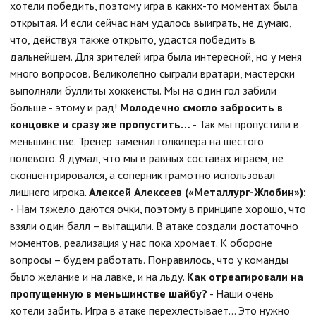
хотели победить, поэтому игра в каких-то моментах была
открытая. И если сейчас нам удалось выиграть, не думаю,
что, действуя также открыто, удастся победить в
дальнейшем. Для зрителей игра была интересной, но у меня
много вопросов. Великолепно сыграли вратари, мастерски
выполняли буллиты хоккеисты. Мы на один гол забили
больше - этому и рад!
Молодечно смогло забросить в
концовке и сразу же пропустить…
- Так мы пропустили в
меньшинстве. Тренер заменил голкипера на шестого
полевого. Я думал, что мы в равных составах играем, не
сконцентрировался, а соперник грамотно использовал
лишнего игрока.
Алексей Алексеев («Металлург-Жлобин»):
- Нам тяжело даются очки, поэтому в принципе хорошо, что
взяли один балл – вытащили. В атаке создали достаточно
моментов, реализация у нас пока хромает. К обороне
вопросы – будем работать. Понравилось, что у команды
было желание и на лавке, и на льду.
Как отреагировали на
пропущенную в меньшинстве шайбу?
- Наши очень
хотели забить. Игра в атаке перехлестывает… Это нужно