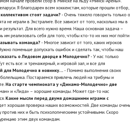
самом начале провели сбор в Минске на льду «Минск-Арены».
еларуси. Я благодарен всем хоккеистам, которые прошли отбор,
 коллективом стоят задачи?
- Очень тяжело говорить только 
та не играли в Экстралиге. Все зависит от того, насколько мы в
и результат. Для всего нужно время. Наша основная задача –
ь им реализовать себя для того, чтобы кто-то их них мог пойти
казывать команда?
- Многое зависит от того, каких игроков
 Нужно поменьше допускать ошибок и сделать так, чтобы наш
сказать о Ледовом дворце в Молодечно?
- У нас только
т есть все: и тренажерный, и игровой зал, и все для
й для Молодечно в новинку…
- Помимо выполнения своих
 болельщика. Постараемся привлечь людей на трибуны и
те.
На старте чемпионата у «Динамо-Молодечно» две
ман» и «Лида» – хорошие команды. Может где-то нас
ся.
Какие мысли перед двумя домашними играми с
дет хорошая проверка наших возможностей. Две команды очен
у против них и быть психологическими устойчивыми. Скоро
куренцию этим двух командам.