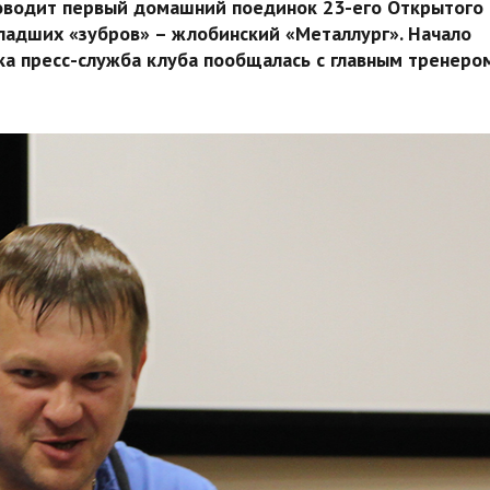
оводит первый домашний поединок 23-его Открытого
ладших «зубров» – жлобинский «Металлург». Начало
нка пресс-служба клуба пообщалась с главным тренеро