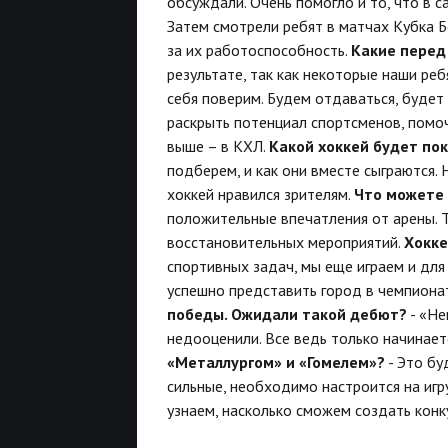
обсуждали. Очень помогло и то, что в 
Затем смотрели ребят в матчах Кубка Б
за их работоспособность.
Какие перед
результате, так как некоторые наши ребя
себя поверим. Будем отдаваться, будет 
раскрыть потенциал спортсменов, помоч
выше – в КХЛ.
Какой хоккей будет по
подберем, и как они вместе сыграются.
хоккей нравился зрителям.
Что можете 
положительные впечатления от арены. Ту
восстановительных мероприятий.
Хокке
спортивных задач, мы еще играем и для
успешно представить город в чемпиона
победы. Ожидали такой дебют?
- «Не
недооценили. Все ведь только начинает
«Металлургом» и «Гомелем»?
- Это бу
сильные, необходимо настроится на игр
узнаем, насколько сможем создать кон