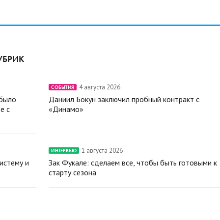
УБРИК
4 августа 2026
СОБЫТИЯ
 было
Даниил Бокун заключил пробный контракт с
е с
«Динамо»
1 августа 2026
ИНТЕРВЬЮ
истему и
Зак Фукале: сделаем все, чтобы быть готовыми к
старту сезона