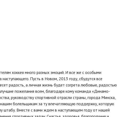
телям хоккея много разных эмоций. И все же с особыми
наступающего. Пусть в Новом, 2013 году, сбудутся все
есет радость, а личная жизнь будет согрета любовью, радостью
аилучшие пожелания всем, благодаря кому команда «Динамо-
рства, руководству спортивной отрасли страны, города Минска,
 нашим болельщикам за ту впечатляющую поддержку, которую
му штабу. Вместе с вами ждем в наступающем году от нашей
ения спортивных задач. Счастья, здоровья, благополучия и