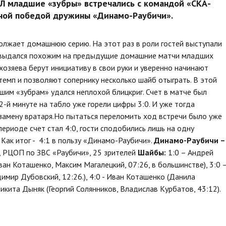
Л младшие «зубры» встречались с командой «СКА-
нной победой дружины «Динамо-Раубичи».
жает домашнюю серию. На этот раз в роли гостей выступали
ч выдался похожим на предыдущие домашние матчи младших
хозяева берут инициативу в свои руки и уверенно начинают
 темп и позволяют сопернику несколько шайб отыграть. В этой
дшим «зубрам» удался неплохой блицкриг. Счет в матче был
12-й минуте на табло уже горели цифры 3:0. И уже тогда
замену вратаря.Но пытаться переломить ход встречи было уже
периоде счет стал 4:0, гости сподобились лишь на одну
Как итог - 4:1 в пользу «Динамо-Раубичи».
Динамо-Раубичи –
,
РЦОП по ЗВС «Раубичи», 25 зрителей
Шайбы:
1:0 – Андрей
Иван Коташенко, Максим Магалецкий, 07:26, в большинстве), 3:0 
имир Дубовский, 12:26.), 4:0 - Иван Коташенко (Данила
Никита Дыняк (Георгий Солянников, Владислав Курбатов, 43:12).