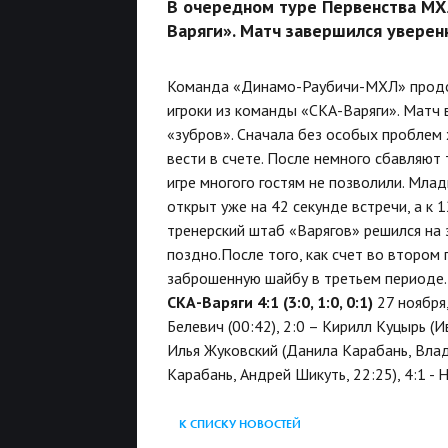
В очередном туре Первенства МХ
Варяги». Матч завершился увере
Команда «Динамо-Раубичи-МХЛ» продол
игроки из команды «СКА-Варяги». Мат
«зубров». Сначала без особых проблем 
вести в счете. После немного сбавляют
игре многого гостям не позволили. Мла
открыт уже на 42 секунде встречи, а к 
тренерский штаб «Варягов» решился на 
поздно.После того, как счет во втором 
заброшенную шайбу в третьем периоде. 
СКА-Варяги 4:1 (3:0, 1:0, 0:1)
27 ноября
Белевич (00:42), 2:0 – Кирилл Куцырь (
Илья Жуковский (Данила Карабань, Влад
Карабань, Андрей Шикуть, 22:25), 4:1 - 
К СПИСКУ НОВОСТЕЙ