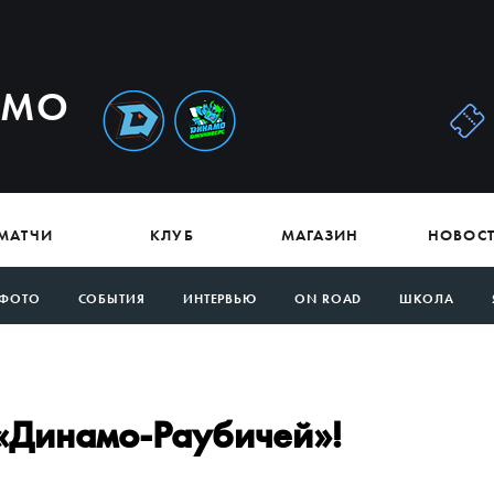
АМО
МАТЧИ
КЛУБ
МАГАЗИН
НОВОС
ФОТО
СОБЫТИЯ
ИНТЕРВЬЮ
ON ROAD
ШКОЛА
«Динамо-Раубичей»!