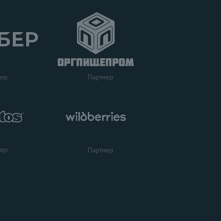
нер
Партнер
нер
Партнер