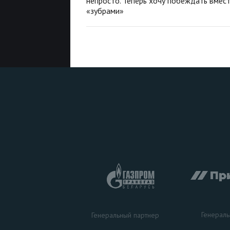
непросто. Теперь хочу побеждать вмест
«зубрами»
Генераль
Генеральный партнер