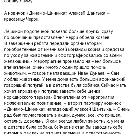
собаку Лайму.
А новичок «Динамо-Шинника» Алексей Шантыка —
красавицу Черри.
Лешиной подопечной повезло больше других: сразу
по окончании представления Черри обрела хозяев.
В завершении ребята передали организаторам
приобретенные от имени всей команды корма и средства
по уходу за животными и сфотографировались со всеми
желающими. - Мероприятие произвело на меня большое
впечатление, очень много людей пришло помочь
животным, — говорит нападающий Иван Дунаев. — Сам
люблю животных. У меня дома есть большой африканский
говорящий попугай, а в детстве была собачка. Сейчас мать
хочет впридачу к попугаю завести себе щенка
йоркширского терьера.- Впечатления от мероприятия
исключительно позитивные, — вторит партнеру новичок
«Динамо-Шинника» нападающий Алексей Шантыка. — Очень
рад был поучаствовать в акции, думаю, все, кто пришел,
остались довольны. Я сам всегда любил животных, у меня
в детстве была собака. Сейчас не стал бы заводить себе
питомца, так как на это нет времени, а ответственность