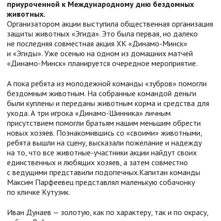
приуроченной к Международному дню бездомных
животных.
Организатором акции выступила общественная организация
защиты животных «Эгида». Это была первая, но далеко
не последняя совместная акция ХК «Динамо-Минск»
и «Эгиды». Уже осенью на одном из домашних матчей
«Динамо-Минск» планируется очередное мероприятие.
А пока ребята из молодежной команды «зубров» помогли
бездомным животным. На собранные командой деньги
были куплены и переданы животным корма и средства для
ухода. А три игрока «Динамо-Шинника» личным
присутствием помогли братьям нашим меньшим обрести
новых хозяев. Познакомившись со «своими» животными,
ребята вышли на сцену, высказали пожелание и надежду
на то, что все животные-участники акции найдут своих
единственных и любящих хозяев, а затем совместно
с ведущими представили подопечных.Капитан команды
Максим Парфеевец представлял маленькую собачонку
по кличке Кутузик.
Иван Дунаев — золотую, как по характеру, так и по окрасу,